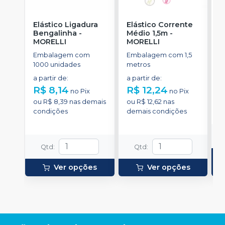
Elástico Ligadura
Elástico Corrente
C
Bengalinha
-
Médio 1,5m
-
A
MORELLI
MORELLI
u
M
Embalagem com
Embalagem com 1,5
E
1000 unidades
metros
e
d
a partir de
:
a partir de
:
d
R$ 8,14
R$ 12,24
R
no
Pix
no
Pix
ou
R$ 8,39
nas demais
ou
R$ 12,62
nas
o
condições
demais condições
d
Qtd
:
Qtd
:
Ver opções
Ver opções