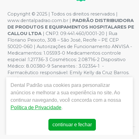
Copyright © 2025 | Todos os direitos reservados |
www.dentalpadrao.com.br |
PADRÃO DISTRIBUIDORA
DE PRODUTOS E EQUIPAMENTOS HOSPITALARES PE
CALLOU LTDA
| CNPJ: 09.441.460/0001-20 | Rua
Floriano Peixoto, 308 – São José, Recife – PE CEP
50020-060 | Autorizações de Funcionamento ANVISA -
Medicamentos: 1.05593-0 Medicamentos controle
especial :1.21736-3 Cosméticos: 2.08716-2 Dispositivo
Médico: 8.00380-9 Saneantes : 3.02354-1 -
Farmacêutico responsável: Emily Kelly da Cruz Barros.
CRF/PE nº 10109 | Política de Privacidade e Segurança -
Dental Padrão
usa cookies para personalizar
Fotos meramente ilustrativas - Os preços e condições
da loja virtual estão sujeitos a alterações. Em caso de
anúncios e melhorar a sua experiência no site. Ao
divergência de preços no site, o valor válido é o do
continuar navegando, você concorda com a nossa
Carrinho de Compra. Não vendemos por atacado, por
Política de Privacidade
.
isso nos reservamos o direito de não atender compras
de grandes volumes pelo site.
continuar e fechar
E-commerce produzido por
Sou Odonto Ecommerce
.