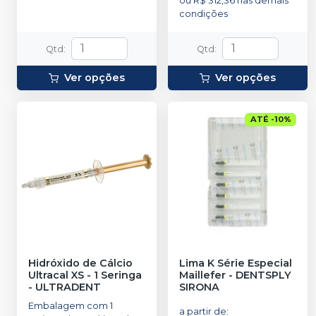
ou
R$ 312,36
nas demais
condições
Qtd
:
Qtd
:
Ver opções
Ver opções
ATÉ
-
10
%
Hidróxido de Cálcio
Lima K Série Especial
Ultracal XS - 1 Seringa
Maillefer
-
DENTSPLY
-
ULTRADENT
SIRONA
Embalagem com 1
a partir de
: