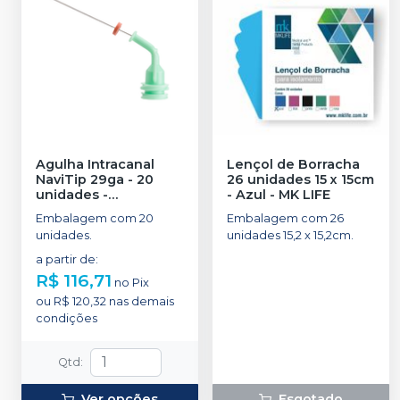
Agulha Intracanal
Lençol de Borracha
NaviTip 29ga - 20
26 unidades 15 x 15cm
unidades
-
- Azul
-
MK LIFE
ULTRADENT
Embalagem com 20
Embalagem com 26
unidades.
unidades 15,2 x 15,2cm.
a partir de
:
R$ 116,71
no
Pix
ou
R$ 120,32
nas demais
condições
Qtd
:
Ver opções
Esgotado