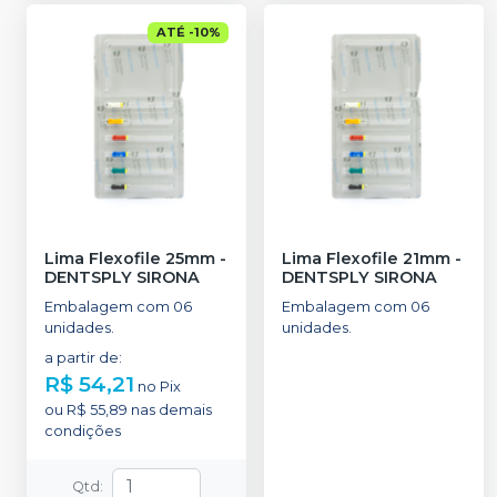
ATÉ
-
10
%
Lima Flexofile 25mm
-
Lima Flexofile 21mm
-
DENTSPLY SIRONA
DENTSPLY SIRONA
Embalagem com 06
Embalagem com 06
unidades.
unidades.
a partir de
:
R$ 54,21
no
Pix
ou
R$ 55,89
nas demais
condições
Qtd
: