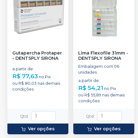
Gutapercha Protaper
Lima Flexofile 31mm
-
-
DENTSPLY SIRONA
DENTSPLY SIRONA
Embalagem com 06
a partir de
:
unidades.
R$ 77,63
no
Pix
a partir de
:
ou
R$ 80,03
nas demais
R$ 54,21
no
Pix
condições
ou
R$ 55,89
nas demais
condições
Qtd
:
Qtd
:
Ver opções
Ver opções