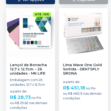
ATÉ
-
10
%
Lençol de Borracha
Lima Wave One Gold
12,7 x 12,7cm. - 26
Sortida
-
DENTSPLY
unidades
-
MK LIFE
SIRONA
Embalagem com 26
a partir de
:
unidades. 12,7 x 12,7cm.
R$ 451,18
no
Pix
a partir de
:
ou
R$ 465,13
nas demais
R$ 28,73
no
Pix
condições
ou
R$ 29,62
nas demais
condições