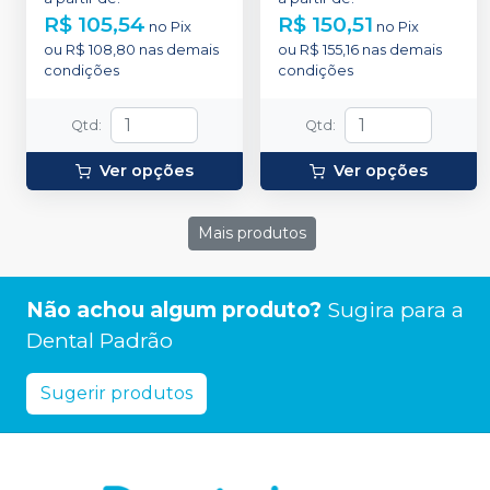
R$ 105,54
R$ 150,51
no
Pix
no
Pix
ou
R$ 108,80
nas demais
ou
R$ 155,16
nas demais
condições
condições
Qtd
:
Qtd
:
Ver opções
Ver opções
Mais produtos
Não achou algum produto?
Sugira para a
Dental Padrão
Sugerir produtos