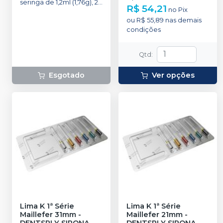
seringa de 1,2ml (1,76g), 2
R$ 54,21
no
Pix
NaviTip 29ga
ou
R$ 55,89
nas demais
condições
Qtd
:
Esgotado
Ver opções
Lima K 1ª Série
Lima K 1ª Série
Maillefer 31mm
-
Maillefer 21mm
-
DENTSPLY SIRONA
DENTSPLY SIRONA