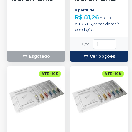
a partir de
:
R$ 81,26
no
Pix
ou
R$ 83,77
nas demais
condições
Qtd
:
Esgotado
Ver opções
ATÉ
-
10
%
ATÉ
-
10
%