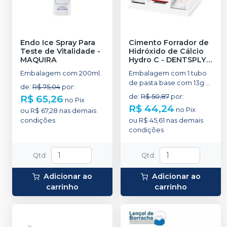
Endo Ice Spray Para
Cimento Forrador de
Teste de Vitalidade
-
Hidróxido de Cálcio
MAQUIRA
Hydro C
-
DENTSPLY
SIRONA
Embalagem com 200ml.
Embalagem com 1 tubo
de pasta base com 13g + 1
de
:
R$ 75,04
por
:
tubo de pasta
R$ 65,26
de
:
R$ 50,87
por
:
no
Pix
catalisadora com 11g e 1
R$ 44,24
no
Pix
ou
R$ 67,28
nas demais
bloco de mistura.
condições
ou
R$ 45,61
nas demais
condições
Qtd
:
Qtd
:
Adicionar ao
Adicionar ao
carrinho
carrinho