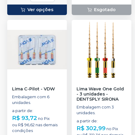
Ver opções
Esgotado
Lima C-Pilot
-
VDW
Lima Wave One Gold
- 3 unidades
-
Embalagem com 6
DENTSPLY SIRONA
unidades.
Embalagem com 3
a partir de
:
unidades.
R$ 93,72
no
Pix
a partir de
:
ou
R$ 96,62
nas demais
R$ 302,99
no
Pix
condições