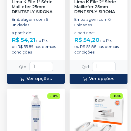
Lima K File 1ª Série
Lima K File 2ª Série
Maillefer 25mm
-
Maillefer 25mm
-
DENTSPLY SIRONA
DENTSPLY SIRONA
Embalagem com 6
Embalagem com 6
unidades.
unidades.
a partir de
:
a partir de
:
R$ 54,21
R$ 54,20
no
Pix
no
Pix
ou
R$ 55,89
nas demais
ou
R$ 55,88
nas demais
condições
condições
Qtd
:
Qtd
:
Ver opções
Ver opções
-
10
%
-
10
%