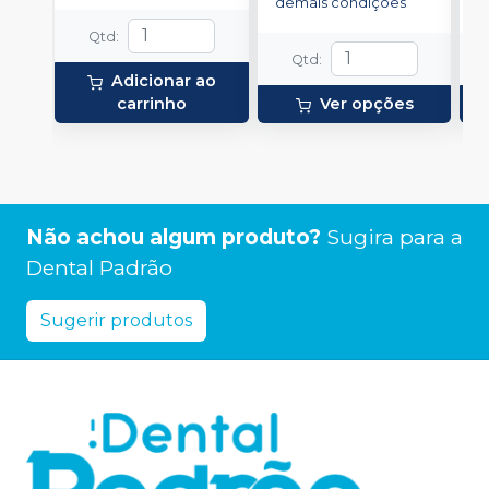
demais condições
Qtd
:
Qtd
:
Adicionar ao
carrinho
Ver opções
Não achou algum produto?
Sugira para a
Dental Padrão
Sugerir produtos