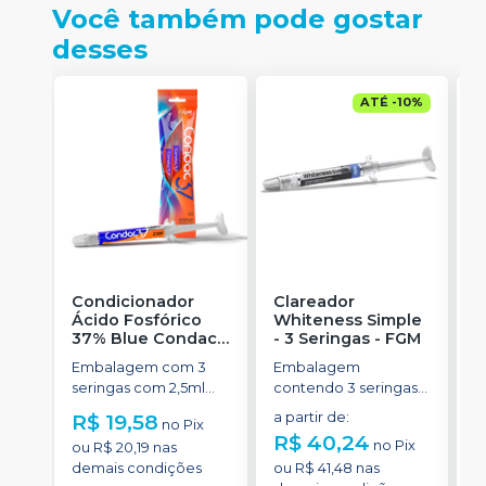
Você também pode gostar
desses
ATÉ
-
10
%
Condicionador
Clareador
R
Ácido Fosfórico
Whiteness Simple
X
37% Blue Condac
-
- 3 Seringas
-
FGM
E
FGM
Embalagem com 3
Embalagem
s
seringas com 2,5ml
contendo 3 seringas
a
cada uma e 3
com 3g de gel cada
R$ 19,58
a partir de
:
R
no
Pix
ponteiras para
uma.
R$ 40,24
no
Pix
ou
R$ 20,19
nas
aplicação.
o
demais condições
ou
R$ 41,48
nas
d