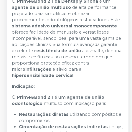
O
Prime&Bond 2.1 da Dentsply Sirona
é um
agente de união multiuso
de alta performance,
projetado para simplificar e otimizar
procedimentos odontológicos restauradores. Este
sistema adesivo universal monocomponente
oferece facilidade de manuseio e versatilidade
incomparável, sendo ideal para uma vasta gama de
aplicações clínicas. Sua fórmula avançada garante
excelente
resistência de união
a esmalte, dentina,
metais e cerâmicas, ao mesmo tempo em que
proporciona proteção eficaz contra
microinfiltrações
e alívio para a
hipersensibilidade cervical
.
Indicação:
O
Prime&Bond 2.1
é um
agente de união
odontológico
multiuso com indicação para:
Restaurações diretas
utilizando compósitos e
compômeros.
Cimentação de restaurações indiretas
(inlays,