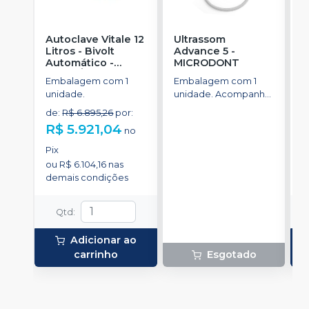
Autoclave Vitale 12
Ultrassom
A
Litros - Bivolt
Advance 5
-
L
Automático
-
MICRODONT
A
CRISTÓFOLI
C
Embalagem com 1
Embalagem com 1
E
unidade.
unidade. Acompanha
u
um conjunto de cinco
de
:
R$ 6.895,26
por
:
d
pontas inclusas no kit:
R$ 5.921,04
R
no
2 pontas G1, 1 ponta
G2, 1 ponta G4 e 1
Pix
P
ponta P1.
ou
R$ 6.104,16
nas
o
demais condições
d
Qtd
:
Adicionar ao
carrinho
Esgotado