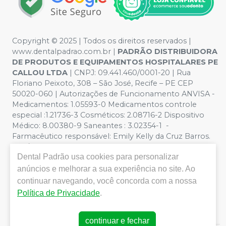
Copyright © 2025 | Todos os direitos reservados |
www.dentalpadrao.com.br |
PADRÃO DISTRIBUIDORA
DE PRODUTOS E EQUIPAMENTOS HOSPITALARES PE
CALLOU LTDA
| CNPJ: 09.441.460/0001-20 | Rua
Floriano Peixoto, 308 – São José, Recife – PE CEP
50020-060 | Autorizações de Funcionamento ANVISA -
Medicamentos: 1.05593-0 Medicamentos controle
especial :1.21736-3 Cosméticos: 2.08716-2 Dispositivo
Médico: 8.00380-9 Saneantes : 3.02354-1 -
Farmacêutico responsável: Emily Kelly da Cruz Barros.
CRF/PE nº 10109 | Política de Privacidade e Segurança -
Dental Padrão
usa cookies para personalizar
Fotos meramente ilustrativas - Os preços e condições
da loja virtual estão sujeitos a alterações. Em caso de
anúncios e melhorar a sua experiência no site. Ao
divergência de preços no site, o valor válido é o do
continuar navegando, você concorda com a nossa
Carrinho de Compra. Não vendemos por atacado, por
Política de Privacidade
.
isso nos reservamos o direito de não atender compras
de grandes volumes pelo site.
continuar e fechar