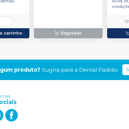
 demais
ou
R$ 39,
condiçõ
Q
o carrinho
Esgotado
lgum produto?
Sugira para a
Dental Padrão
S
 nas
ociais