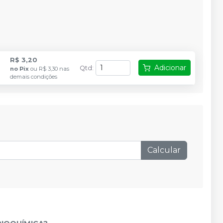
R$ 3,20
Adicionar
Qtd
:
no
Pix
ou
R$ 3,30
nas
demais condições
Calcular