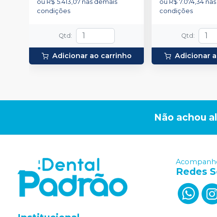
ou
R$ 5.413,07
nas demais
ou
R$ 7.074,34
nas
condições
condições
Qtd
:
Qtd
:
Adicionar ao carrinho
Adicionar a
Não achou a
Acompanhe
Redes S