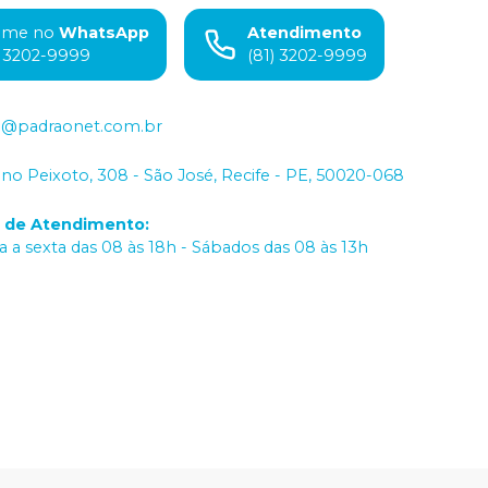
ame no
WhatsApp
Atendimento
) 3202-9999
(81) 3202-9999
o@padraonet.com.br
iano Peixoto, 308 - São José, Recife - PE, 50020-068
o de Atendimento
:
 a sexta das 08 às 18h - Sábados das 08 às 13h