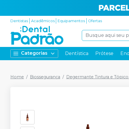
Dentistas
Acadêmicos
Equipamentos
Ofertas
Categorias
Dentística
Prótese
End
Home
Biossegurança
Degermante Tintura e Tópico