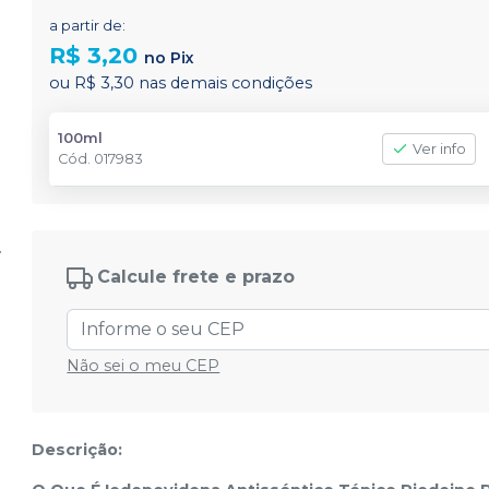
a partir de:
R$ 3,20
no
Pix
ou
R$ 3,30
nas demais condições
100ml
Ver info
Cód.
017983
Calcule frete e prazo
Não sei o meu CEP
Descrição: