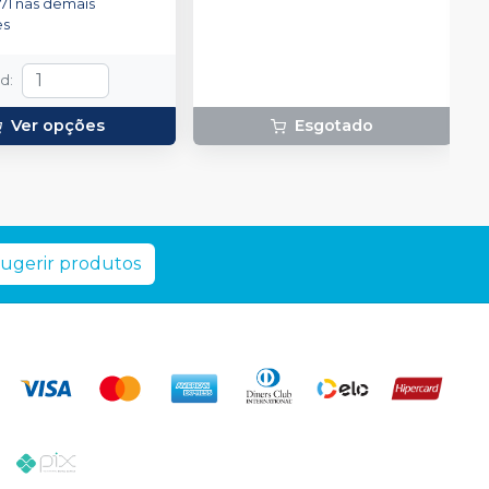
71
nas demais
es
td
:
Ver opções
Esgotado
ugerir produtos