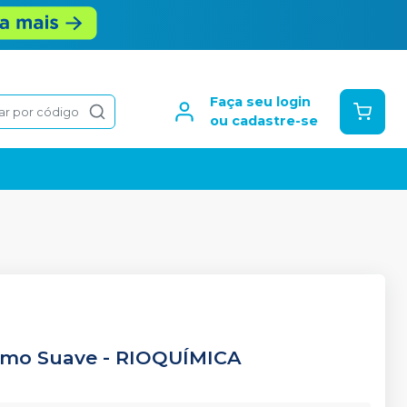
Faça seu login
ar por código
ou cadastre-se
ermo Suave
-
RIOQUÍMICA