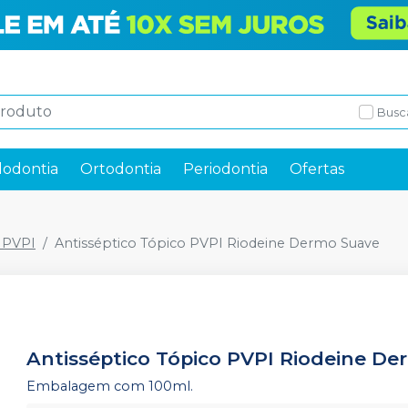
Busc
odontia
Ortodontia
Periodontia
Ofertas
 PVPI
Antisséptico Tópico PVPI Riodeine Dermo Suave
Antisséptico Tópico PVPI Riodeine D
Embalagem com 100ml.