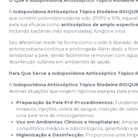
O Que É Iodopovidona Antisséptico Tópico Riodeine
A
Iodopovidona Antisséptico Tópico Riodeine RIOQU
que contém polivinilpirrolidona iodo (PVPI) a 10%, equiv
pela sua eficácia como
antisséptico de amplo espectr
incluindo bactérias (não esporuladas), fungos e vírus.
Seu diferencial reside na forma como o iodo é liberado:
antimicrobiana contínua e prolongada. Além disso, a fórm
sensibilizar a pele, sendo facilmente removível com água
desinfecção cutânea em ambientes de saúde.
Para Que Serve a Iodopovidona Antisséptico Tópico
A
Iodopovidona Antisséptico Tópico Riodeine RIOQU
diversas situações que exigem rigorosa assepsia para prev
Preparação da Pele Pré-Procedimentos:
Fundamenta
invasivos, injeções, coleta de sangue, inserção de 
uma pele livre de microrganismos.
Uso em Ambientes Clínicos e Hospitalares:
Amplame
consultórios médicos e odontológicos, garantindo a 
Higienização e Desinfecção:
Proporciona uma limpez