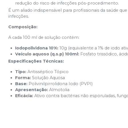
redução do risco de infecções pós-procedimento.
É um aliado indispensável para profissionais da saúde q
infecções.
Composição:
A cada 100 ml de solução contém:
Iodopolividona 10%:
10g (equivalente a 1% de iodo ati
Veículo aquoso (q.s.p) 100ml:
Fosfato trissódico, ácid
Especificações Técnicas:
Tipo:
Antisséptico Tópico
Forma:
Solução Aquosa
Base:
Polivinilpirrolidona Iodo (PVPI)
Apresentação:
Almotolia
Eficácia:
Ativo contra bactérias não esporuladas, fungo