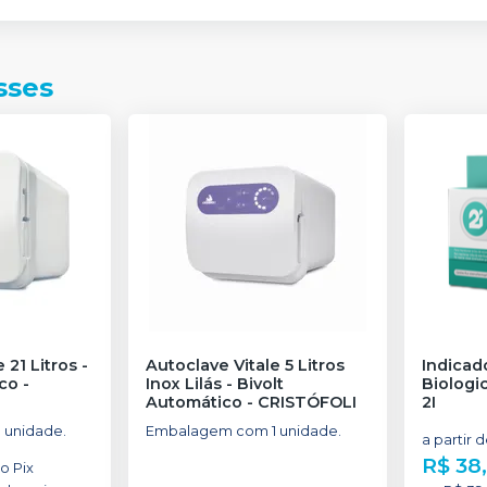
sses
 21 Litros -
Autoclave Vitale 5 Litros
Indicad
ico
-
Inox Lilás - Bivolt
Biologic
Automático
-
CRISTÓFOLI
2I
 unidade.
Embalagem com 1 unidade.
a partir 
R$ 38
no
Pix