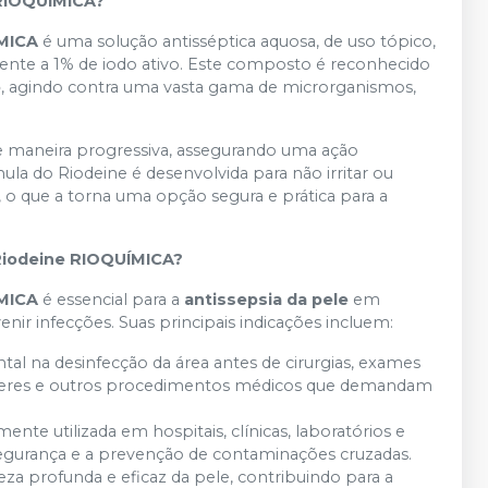
 RIOQUÍMICA?
ÍMICA
é uma solução antisséptica aquosa, de uso tópico,
alente a 1% de iodo ativo. Este composto é reconhecido
o
, agindo contra uma vasta gama de microrganismos,
 de maneira progressiva, assegurando uma ação
ula do Riodeine é desenvolvida para não irritar ou
, o que a torna uma opção segura e prática para a
 Riodeine RIOQUÍMICA?
ÍMICA
é essencial para a
antissepsia da pele
em
enir infecções. Suas principais indicações incluem:
l na desinfecção da área antes de cirurgias, exames
cateteres e outros procedimentos médicos que demandam
nte utilizada em hospitais, clínicas, laboratórios e
segurança e a prevenção de contaminações cruzadas.
a profunda e eficaz da pele, contribuindo para a