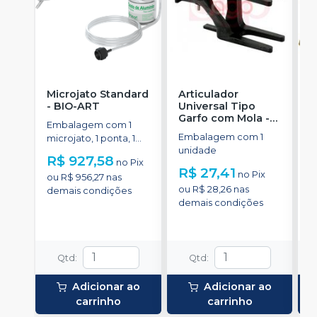
Microjato Standard
Articulador
A
-
BIO-ART
Universal Tipo
(
Garfo com Mola
-
Embalagem com 1
E
NOVA OGP
Embalagem com 1
microjato, 1 ponta, 1
u
unidade
pote de óxido de
R$ 927,58
R
no
Pix
alumínio com 50g, 1
R$ 27,41
no
Pix
ou
R$ 956,27
nas
o
conexão para equipo,
ou
R$ 28,26
nas
demais condições
d
1 engate rápido e
demais condições
manual de instruções.
Qtd
:
Qtd
:
Adicionar ao
Adicionar ao
carrinho
carrinho