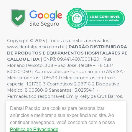
Copyright © 2025 | Todos os direitos reservados |
www.dentalpadrao.com.br |
PADRÃO DISTRIBUIDORA
DE PRODUTOS E EQUIPAMENTOS HOSPITALARES PE
CALLOU LTDA
| CNPJ: 09.441.460/0001-20 | Rua
Floriano Peixoto, 308 – São José, Recife – PE CEP
50020-060 | Autorizações de Funcionamento ANVISA -
Medicamentos: 1.05593-0 Medicamentos controle
especial :1.21736-3 Cosméticos: 2.08716-2 Dispositivo
Médico: 8.00380-9 Saneantes : 3.02354-1 -
Farmacêutico responsável: Emily Kelly da Cruz Barros.
CRF/PE nº 10109 | Política de Privacidade e Segurança -
Dental Padrão
usa cookies para personalizar
Fotos meramente ilustrativas - Os preços e condições
da loja virtual estão sujeitos a alterações. Em caso de
anúncios e melhorar a sua experiência no site. Ao
divergência de preços no site, o valor válido é o do
continuar navegando, você concorda com a nossa
Carrinho de Compra. Não vendemos por atacado, por
Política de Privacidade
.