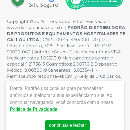
Copyright © 2025 | Todos os direitos reservados |
www.dentalpadrao.com.br |
PADRÃO DISTRIBUIDORA
DE PRODUTOS E EQUIPAMENTOS HOSPITALARES PE
CALLOU LTDA
| CNPJ: 09.441.460/0001-20 | Rua
Floriano Peixoto, 308 – São José, Recife – PE CEP
50020-060 | Autorizações de Funcionamento ANVISA -
Medicamentos: 1.05593-0 Medicamentos controle
especial :1.21736-3 Cosméticos: 2.08716-2 Dispositivo
Médico: 8.00380-9 Saneantes : 3.02354-1 -
Farmacêutico responsável: Emily Kelly da Cruz Barros.
CRF/PE nº 10109 | Política de Privacidade e Segurança -
Dental Padrão
usa cookies para personalizar
Fotos meramente ilustrativas - Os preços e condições
da loja virtual estão sujeitos a alterações. Em caso de
anúncios e melhorar a sua experiência no site. Ao
divergência de preços no site, o valor válido é o do
continuar navegando, você concorda com a nossa
Carrinho de Compra. Não vendemos por atacado, por
Política de Privacidade
.
isso nos reservamos o direito de não atender compras
de grandes volumes pelo site.
continuar e fechar