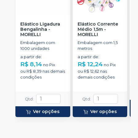
Elástico Ligadura
Elástico Corrente
C
Bengalinha
-
Médio 1,5m
-
A
MORELLI
MORELLI
u
M
Embalagem com
Embalagem com 1,5
E
1000 unidades
metros
e
d
a partir de
:
a partir de
:
d
R$ 8,14
R$ 12,24
R
no
Pix
no
Pix
ou
R$ 8,39
nas demais
ou
R$ 12,62
nas
o
condições
demais condições
d
Qtd
:
Qtd
:
Ver opções
Ver opções