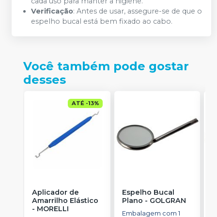
cada uso para manter a higiene.
Verificação
: Antes de usar, assegure-se de que o
espelho bucal está bem fixado ao cabo.
Você também pode gostar
desses
ATÉ
-
13
%
Aplicador de
Espelho Bucal
E
Amarrilho Elástico
Plano
-
GOLGRAN
P
-
MORELLI
Embalagem com 1