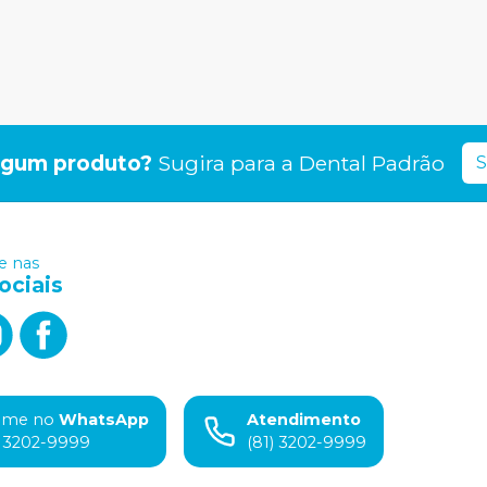
lgum produto?
Sugira para a
Dental Padrão
S
 nas
ociais
ame no
WhatsApp
Atendimento
) 3202-9999
(81) 3202-9999