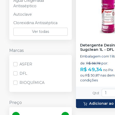
Água Oxigenada
Antisséptico
Autoclave
Clorexidina Antisséptica
Ver todas
Detergente Desin
Sugclean 1L
-
DFL
Marcas
Embalagem com 1 lit
de
:
R$ 58,78
por
:
ASFER
R$ 49,34
no
Pix
DFL
ou
R$ 50,87
nas dem
condições
RIOQUÍMICA
Qtd
:
Preço
Adicionar ao