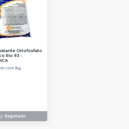
ustante Ortofosfato
co Rio 93
-
MICA
m com 1kg
Esgotado