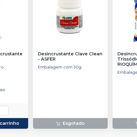
crustante
Desincrustante Clave Clean
Desincr
-
ASFER
Trissódi
RIOQUÍ
ro.
Embalagem com 30g.
Embalage
ais
 carrinho
Esgotado