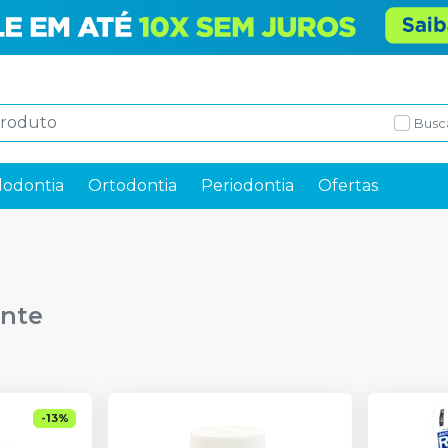
Busc
odontia
Ortodontia
Periodontia
Ofertas
ante
-
13
%