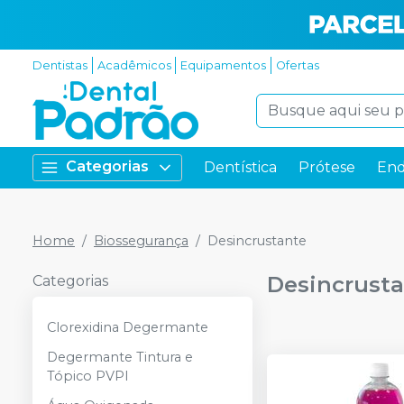
Dentistas
Acadêmicos
Equipamentos
Ofertas
Categorias
Dentística
Prótese
End
Home
Biossegurança
Desincrustante
Desincrust
Categorias
Clorexidina Degermante
Degermante Tintura e
Tópico PVPI