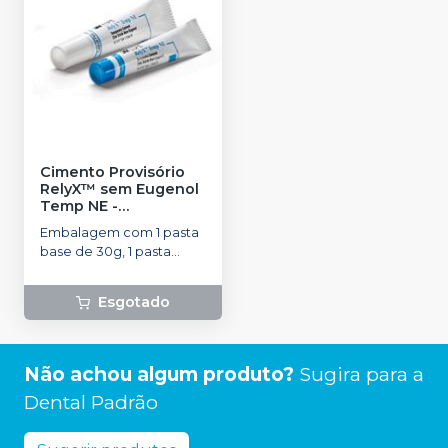
Cimento Provisório
RelyX™ sem Eugenol
Temp NE
-
SOLVENTUM
Embalagem com 1 pasta
base de 30g, 1 pasta
catalisadora de 13g e 1
bloco de espatulação.
Esgotado
Não achou algum produto?
Sugira para a
Dental Padrão