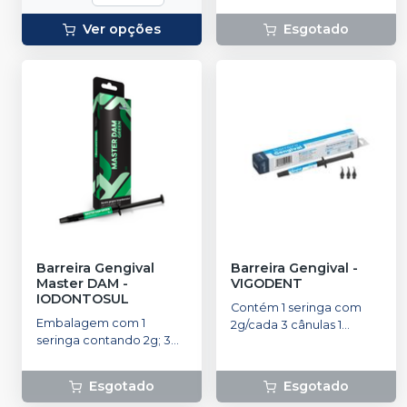
Ver opções
Esgotado
Barreira Gengival
Barreira Gengival
-
Master DAM
-
VIGODENT
IODONTOSUL
Contém 1 seringa com
Embalagem com 1
2g/cada 3 cânulas 1
seringa contando 2g; 3
Instrução de uso
ponteiras aplicadoras.
Esgotado
Esgotado