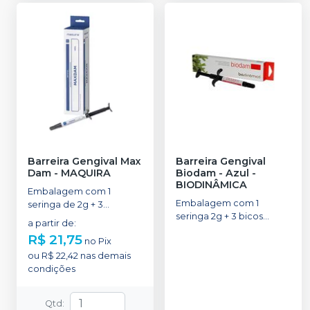
Barreira Gengival Max
Barreira Gengival
Dam
-
MAQUIRA
Biodam - Azul
-
BIODINÂMICA
Embalagem com 1
Embalagem com 1
seringa de 2g + 3
seringa 2g + 3 bicos
ponteiras.
a partir de
:
aplicadores.
R$ 21,75
no
Pix
ou
R$ 22,42
nas demais
condições
Qtd
: