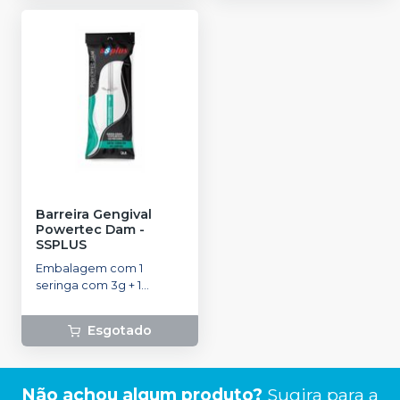
Barreira Gengival
Powertec Dam
-
SSPLUS
Embalagem com 1
seringa com 3g + 1
ponteira
Esgotado
Não achou algum produto?
Sugira para a