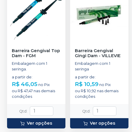
Barreira Gengival Top
Barreira Gengival
Dam
-
FGM
Gingi Dam
-
VILLEVIE
Embalagem com 1
Embalagem com 1
seringa.
seringa
a partir de
:
a partir de
:
R$ 46,05
R$ 10,59
no
Pix
no
Pix
ou
R$ 47,47
nas demais
ou
R$ 10,92
nas demais
condições
condições
Qtd
:
Qtd
:
Ver opções
Ver opções