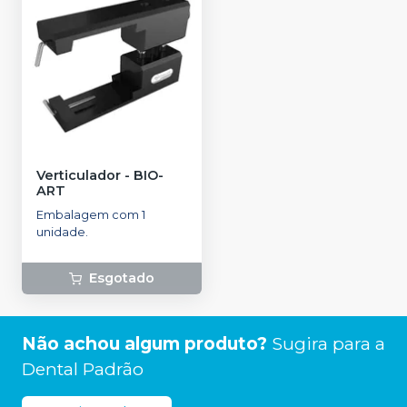
Verticulador
-
BIO-
ART
Embalagem com 1
unidade.
Esgotado
Não achou algum produto?
Sugira para a
Dental Padrão