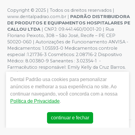
Copyright © 2025 | Todos os direitos reservados |
www.dentalpadrao.com.br |
PADRÃO DISTRIBUIDORA
DE PRODUTOS E EQUIPAMENTOS HOSPITALARES PE
CALLOU LTDA
| CNPJ: 09.441.460/0001-20 | Rua
Floriano Peixoto, 308 – São José, Recife – PE CEP
50020-060 | Autorizações de Funcionamento ANVISA -
Medicamentos: 1.05593-0 Medicamentos controle
especial :1.21736-3 Cosméticos: 2.08716-2 Dispositivo
Médico: 8.00380-9 Saneantes : 3.02354-1 -
Farmacêutico responsável: Emily Kelly da Cruz Barros.
CRF/PE nº 10109 | Política de Privacidade e Segurança -
Dental Padrão
usa cookies para personalizar
Fotos meramente ilustrativas - Os preços e condições
da loja virtual estão sujeitos a alterações. Em caso de
anúncios e melhorar a sua experiência no site. Ao
divergência de preços no site, o valor válido é o do
continuar navegando, você concorda com a nossa
Carrinho de Compra. Não vendemos por atacado, por
Política de Privacidade
.
isso nos reservamos o direito de não atender compras
de grandes volumes pelo site.
continuar e fechar
E-commerce produzido por
Sou Odonto Ecommerce
.