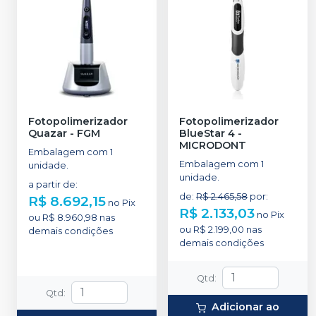
Fotopolimerizador
Fotopolimerizador
Quazar
-
FGM
BlueStar 4
-
MICRODONT
Embalagem com 1
Embalagem com 1
unidade.
unidade.
a partir de
:
de
:
R$ 2.465,58
por
:
R$ 8.692,15
no
Pix
R$ 2.133,03
no
Pix
ou
R$ 8.960,98
nas
ou
R$ 2.199,00
nas
demais condições
demais condições
Qtd
:
Qtd
:
Adicionar ao