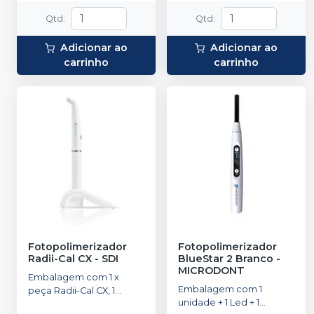
protetores de lente e 100
Qtd
:
Qtd
:
protetores descartáveis.
Adicionar ao
Adicionar ao
carrinho
carrinho
Fotopolimerizador
Fotopolimerizador
Radii-Cal CX
-
SDI
BlueStar 2 Branco
-
MICRODONT
Embalagem com 1 x
Embalagem com 1
peça Radii-Cal CX, 1
unidade + 1 Led + 1
carregador, 1 pacote de