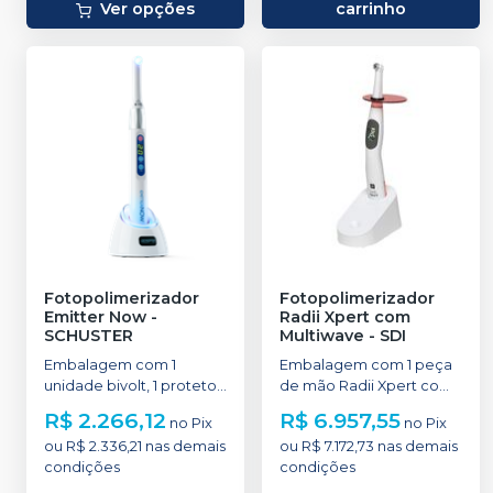
Ver opções
carrinho
Fotopolimerizador
Fotopolimerizador
Emitter Now
-
Radii Xpert com
SCHUSTER
Multiwave
-
SDI
Embalagem com 1
Embalagem com 1 peça
unidade bivolt, 1 protetor
de mão Radii Xpert com
ocular, 1 fonte de
Multiwave, 1 carregador, 1
R$ 2.266,12
R$ 6.957,55
no
Pix
no
Pix
alimentação.
pacote de plug
ou
R$ 2.336,21
nas demais
ou
R$ 7.172,73
nas demais
multirregional, 5
condições
condições
protetores de luz, 1
protetor de luz grande, 3