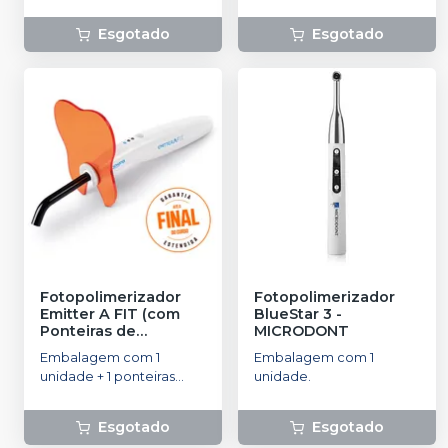
ponteira + 1 protetor + 1
tomada multi regional, 5
fonte. Bivolt.
filtros de luz pequenos, 3
Esgotado
Esgotado
lentes sobressalentes e
100 barreiras de
proteção.
Fotopolimerizador
Fotopolimerizador
Emitter A FIT (com
BlueStar 3
-
Ponteiras de
MICRODONT
Clareamento)
-
Embalagem com 1
Embalagem com 1
SCHUSTER
unidade + 1 ponteiras
unidade.
para 1 dente + 1 ponteira
para 3 dentes + 1 protetor
Esgotado
Esgotado
Ocular Emitter A.