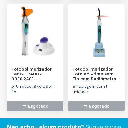
Fotopolimerizador
Fotopolimerizador
Ledx-T 2400 -
Fotoled Prime sem
90.10.2401
-
Fio com Radiômetro
-
ORTHOMETRIC
DENTEMED
01 Unidade. Bivolt. Sem
Embalagem com 1
fio.
unidade.
Esgotado
Esgotado
Não achou algum produto?
Sugira para a