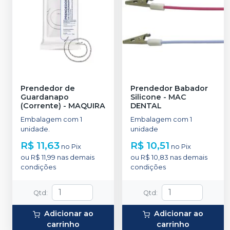
Prendedor de
Prendedor Babador
Guardanapo
Silicone
-
MAC
(Corrente)
-
MAQUIRA
DENTAL
Embalagem com 1
Embalagem com 1
unidade.
unidade
R$ 11,63
R$ 10,51
no
Pix
no
Pix
ou
R$ 11,99
nas demais
ou
R$ 10,83
nas demais
condições
condições
Qtd
:
Qtd
:
Adicionar ao
Adicionar ao
carrinho
carrinho