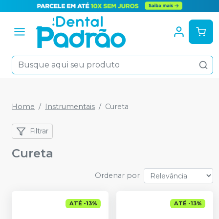
Home
Instrumentais
Cureta
Filtrar
Cureta
Ordenar por
ATÉ
-
13
%
ATÉ
-
13
%