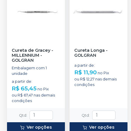
Cureta de Gracey
-
Cureta Longa
-
MILLENNIUM -
GOLGRAN
GOLGRAN
a partir de
:
Embalagem com 1
R$ 11,90
no
Pix
unidade
ou
R$ 12,27
nas demais
a partir de
:
condições
R$ 65,45
no
Pix
ou
R$ 67,47
nas demais
condições
Qtd
:
Qtd
:
Ver opções
Ver opções