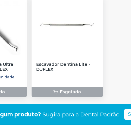
 Ultra
Escavador Dentina Lite
-
LEX
DUFLEX
unidade.
do
Esgotado
lgum produto?
Sugira para a
Dental Padrão
S