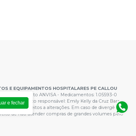
OS E EQUIPAMENTOS HOSPITALARES PE CALLOU
s de Funcionamento ANVISA - Medicamentos: 1.05593-0
 - Farmacêutico responsável: Emily Kelly da Cruz Barros.
uar e fechar
rtual estão sujeitos a alterações. Em caso de divergência
direito de não atender compras de grandes volumes pelo