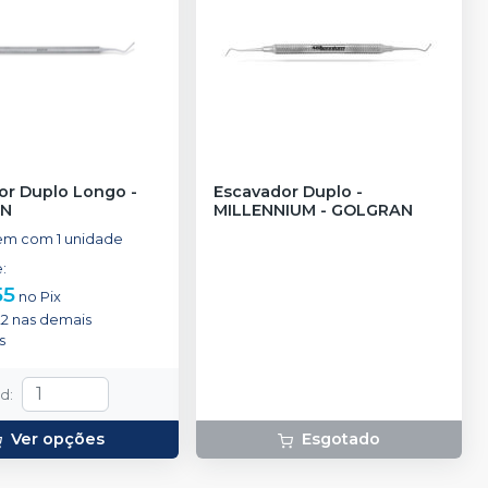
or Duplo Longo
-
Escavador Duplo
-
AN
MILLENNIUM - GOLGRAN
m com 1 unidade
e
:
55
no
Pix
22
nas demais
s
td
:
Ver opções
Esgotado