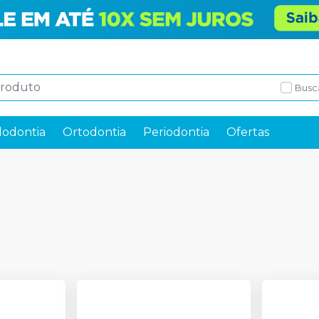
Busc
odontia
Ortodontia
Periodontia
Ofertas