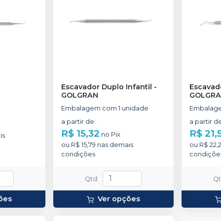
-
Escavador Duplo Infantil
-
Escavad
GOLGRAN
GOLGR
Embalagem com 1 unidade
Embalage
a partir de
:
a partir d
R$ 15,32
R$ 21,
no
Pix
is
ou
R$ 15,79
nas demais
ou
R$ 22,
condições
condiçõe
Qtd
:
Q
ões
Ver opções