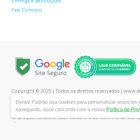
Entrega e devoluções
Fale Conosco
Copyright © 2025 | Todos os direitos reservados | www.
LTDA
| CNPJ: 09.441.460/0001-20 | Rua Floriano Peixot
Dental Padrão
usa cookies para personalizar anúncios e
Medicamentos controle especial :1.21736-3 Cosméticos: 2
navegando, você concorda com a nossa
Política de Pri
CRF/PE nº 10109 | Política de Privacidade e Segurança - F
de preços no site, o valor válido é o do Carrinho de C
site.