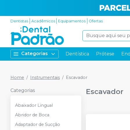
Dentistas
Acadêmicos
Equipamentos
Ofertas
Categorias
Dentística
Prótese
End
Home
Instrumentais
Escavador
Escavador
Categorias
Abaixador Lingual
Abridor de Boca
Adaptador de Sucção