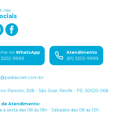
 nas
ociais
ame no
WhatsApp
Atendimento
) 3202-9999
(81) 3202-9999
o@padraonet.com.br
iano Peixoto, 308 - São José, Recife - PE, 50020-068
o de Atendimento
:
 a sexta das 08 às 18h - Sábados das 08 às 13h