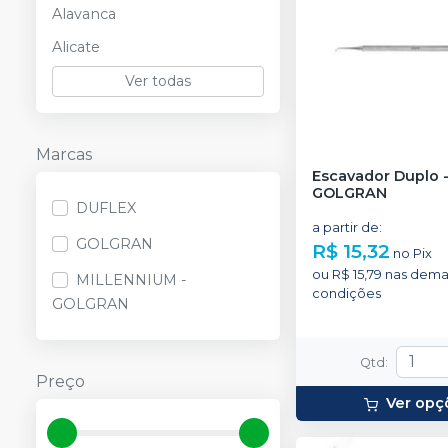
Alavanca
Alicate
Ver todas
Marcas
Escavador Duplo
GOLGRAN
DUFLEX
a partir de
:
GOLGRAN
R$ 15,32
no
Pix
ou
R$ 15,79
nas dema
MILLENNIUM -
condições
GOLGRAN
Qtd
:
Preço
Ver opç