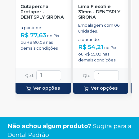
Gutapercha
Lima Flexofile
L
Protaper
-
31mm
-
DENTSPLY
DENTSPLY SIRONA
SIRONA
S
Embalagem com 06
E
a partir de
:
unidades.
u
R$ 77,63
no
Pix
a partir de
:
a
ou
R$ 80,03
nas
R$ 54,21
R
no
Pix
demais condições
ou
R$ 55,89
nas
o
demais condições
d
Qtd
:
Qtd
:
Ver opções
Ver opções
Não achou algum produto?
Sugira para a
Dental Padrão