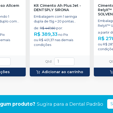
Kit Cimento Ah Plus Jet
-
Cimento
DENTSPLY SIRONA
RelyX™ 
SOLVE
ndo 1
Embalagem com 1 seringa
Embalag
 duplo com
dupla de 15g + 20 pontas
RelyX™ Ul
aplicadoras.
de
:
R$ 447,60
por
:
a partir 
R$ 389,33
o
Pix
no
Pix
R$ 27
demais
ou
R$ 401,37
nas demais
ou
R$ 287
condições
condiçõ
Qtd
:
Q
pções
Adicionar ao carrinho
lgum produto?
Sugira para a
Dental Padrão
S