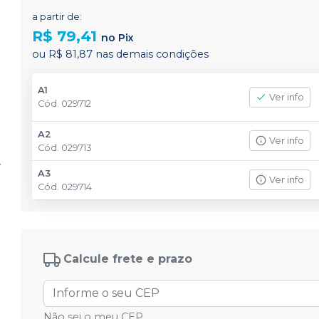
a partir de:
R$ 79,41
no
Pix
ou
R$ 81,87
nas demais condições
A1
Ver info
Cód.
029712
A2
Ver info
Cód.
029713
A3
Ver info
Cód.
029714
Calcule frete e prazo
Não sei o meu CEP