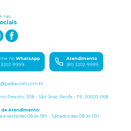
 nas
ociais
ame no
WhatsApp
Atendimento
) 3202-9999
(81) 3202-9999
o@padraonet.com.br
iano Peixoto, 308 - São José, Recife - PE, 50020-068
o de Atendimento
:
 a sexta das 08 às 18h - Sábados das 08 às 13h