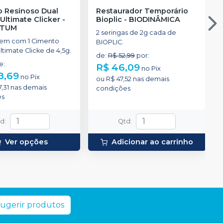
 Resinoso Dual
Restaurador Temporário
Ultimate Clicker
-
Bioplic
-
BIODINÂMICA
NTUM
2 seringas de 2g cada de
em com 1 Cimento
BIOPLIC.
timate Clicke de 4,5g.
de
:
R$ 52,99
por
:
de
:
R$ 46,09
no
Pix
8,69
no
Pix
ou
R$ 47,52
nas demais
,31
nas demais
condições
es
td
:
Qtd
:
Ver opções
Adicionar ao carrinho
ugerir produtos