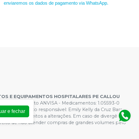
enviaremos os dados de pagamento via WhatsApp.
OS E EQUIPAMENTOS HOSPITALARES PE CALLOU
s de Funcionamento ANVISA - Medicamentos: 1.05593-0
 - Farmacêutico responsável: Emily Kelly da Cruz Barros.
uar e fechar
rtual estão sujeitos a alterações. Em caso de divergência
direito de não atender compras de grandes volumes pelo