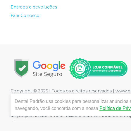
Entrega e devoluções
Fale Conosco
Copyright © 2025 | Todos os direitos reservados | www.
LTDA
| CNPJ: 09.441.460/0001-20 | Rua Floriano Peixot
Dental Padrão
usa cookies para personalizar anúncios e
Medicamentos controle especial :1.21736-3 Cosméticos: 2
navegando, você concorda com a nossa
Política de Pri
CRF/PE nº 10109 | Política de Privacidade e Segurança - F
de preços no site, o valor válido é o do Carrinho de C
site.