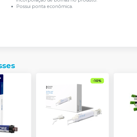
incorporação de bolhas no produto.
Possui ponta econômica.
sses
-
10
%