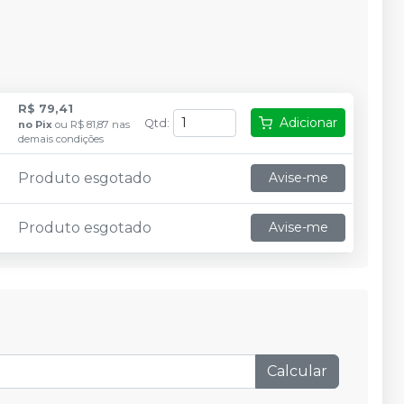
R$ 79,41
Adicionar
Qtd
:
no
Pix
ou
R$ 81,87
nas
demais condições
Produto esgotado
Avise-me
Produto esgotado
Avise-me
Calcular