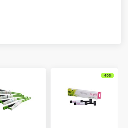
-
10
%