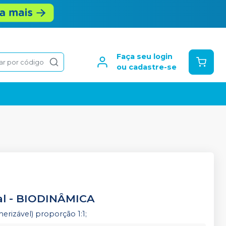
Faça seu login
ar por código
ou cadastre-se
al
-
BIODINÂMICA
rizável) proporção 1:1;