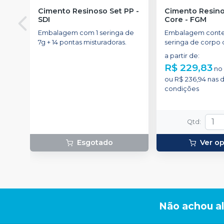
Cimento Resinoso Set PP
-
Cimento Resinoso Allcem
SDI
Core
-
FGM
Embalagem com 1 seringa de
Embalagem conte
7g + 14 pontas misturadoras.
seringa de corpo
6g e 8 ponteiras
a partir de
:
R$ 229,83
n
ou
R$ 236,94
nas 
condições
Qtd
:
Esgotado
Ver o
Não achou a