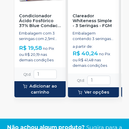
Condicionador
Clareador
R
Ácido Fosfórico
Whiteness Simple
X
37% Blue Condac
-
- 3 Seringas
-
FGM
E
FGM
Embalagem com 3
Embalagem
s
seringas com 2,5ml
contendo 3 seringas
a
cada uma e 3
com 3g de gel cada
R$ 19,58
a partir de
:
R
no
Pix
ponteiras para
uma.
R$ 40,24
no
Pix
ou
R$ 20,19
nas
aplicação.
o
demais condições
ou
R$ 41,48
nas
d
demais condições
Qtd
:
Qtd
:
Adicionar ao
carrinho
Ver opções
Não achou algum produto?
Sugira para a