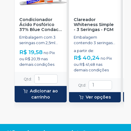
Condicionador
Clareador
R
Ácido Fosfórico
Whiteness Simple
X
37% Blue Condac
-
- 3 Seringas
-
FGM
E
FGM
Embalagem com 3
Embalagem
s
seringas com 2,5ml
contendo 3 seringas
a
cada uma e 3
com 3g de gel cada
R$ 19,58
a partir de
:
R
no
Pix
ponteiras para
uma.
R$ 40,24
no
Pix
ou
R$ 20,19
nas
aplicação.
o
demais condições
ou
R$ 41,48
nas
d
demais condições
Qtd
:
Qtd
:
Adicionar ao
carrinho
Ver opções