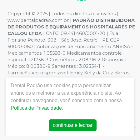
Copyright © 2025 | Todos os direitos reservados |
www.dentalpadrao.com.br |
PADRÃO DISTRIBUIDORA
DE PRODUTOS E EQUIPAMENTOS HOSPITALARES PE
CALLOU LTDA
| CNPJ: 09.441.460/0001-20 | Rua
Floriano Peixoto, 308 – São José, Recife – PE CEP
50020-060 | Autorizações de Funcionamento ANVISA -
Medicamentos: 1.05593-0 Medicamentos controle
especial :1.21736-3 Cosméticos: 2.08716-2 Dispositivo
Médico: 8.00380-9 Saneantes : 3.02354-1 -
Farmacêutico responsável: Emily Kelly da Cruz Barros.
CRF/PE nº 10109 | Política de Privacidade e Segurança -
Dental Padrão
usa cookies para personalizar
Fotos meramente ilustrativas - Os preços e condições
da loja virtual estão sujeitos a alterações. Em caso de
anúncios e melhorar a sua experiência no site. Ao
divergência de preços no site, o valor válido é o do
continuar navegando, você concorda com a nossa
Carrinho de Compra. Não vendemos por atacado, por
Política de Privacidade
.
isso nos reservamos o direito de não atender compras
de grandes volumes pelo site.
continuar e fechar
E-commerce produzido por
Sou Odonto Ecommerce
.