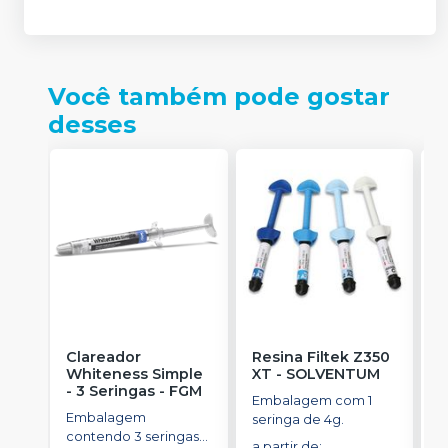
Você também pode gostar
desses
Clareador
Resina Filtek Z350
K
Whiteness Simple
XT
-
SOLVENTUM
W
- 3 Seringas
-
FGM
c
Embalagem com 1
P
Embalagem
K
seringa de 4g.
contendo 3 seringas
1
a partir de
: