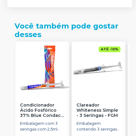
Você também pode gostar
desses
ATÉ
-
10
%
Condicionador
Clareador
R
Ácido Fosfórico
Whiteness Simple
X
37% Blue Condac
-
- 3 Seringas
-
FGM
E
FGM
Embalagem com 3
Embalagem
s
seringas com 2,5ml
contendo 3 seringas
a
cada uma e 3
com 3g de gel cada