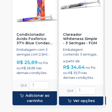
Condicionador
Clareador
R
Ácido Fosfórico
Whiteness Simple
X
37% Blue Condac
-
- 3 Seringas
-
FGM
E
FGM
Embalagem com 3
Embalagem
s
seringas com 2,5ml
contendo 3 seringas
a
cada uma e 3
com 3g de gel cada
R$ 25,89
a partir de
:
no
Pix
ponteiras para
uma.
R$ 34,64
no
Pix
ou
R$ 26,69
nas
aplicação.
o
demais condições
ou
R$ 35,71
nas
d
demais condições
Qtd
:
Qtd
:
Adicionar ao
carrinho
Ver opções