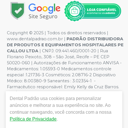
Copyright © 2025 | Todos os direitos reservados |
www.dentalpadrao.com.br |
PADRÃO DISTRIBUIDORA
DE PRODUTOS E EQUIPAMENTOS HOSPITALARES PE
CALLOU LTDA
| CNPJ: 09.441.460/0001-20 | Rua
Floriano Peixoto, 308 – São José, Recife – PE CEP
50020-060 | Autorizações de Funcionamento ANVISA -
Medicamentos: 1.05593-0 Medicamentos controle
especial :1.21736-3 Cosméticos: 2.08716-2 Dispositivo
Médico: 8.00380-9 Saneantes : 3.02354-1 -
Farmacêutico responsável: Emily Kelly da Cruz Barros.
CRF/PE nº 10109 | Política de Privacidade e Segurança -
Dental Padrão
usa cookies para personalizar
Fotos meramente ilustrativas - Os preços e condições
da loja virtual estão sujeitos a alterações. Em caso de
anúncios e melhorar a sua experiência no site. Ao
divergência de preços no site, o valor válido é o do
continuar navegando, você concorda com a nossa
Carrinho de Compra. Não vendemos por atacado, por
Política de Privacidade
.
isso nos reservamos o direito de não atender compras