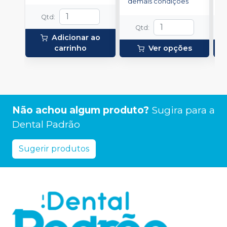
demais condições
Qtd
:
Qtd
:
Adicionar ao
carrinho
Ver opções
Não achou algum produto?
Sugira para a
Dental Padrão
Sugerir produtos