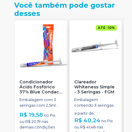
Você também pode gostar
desses
ATÉ
-
10
%
Condicionador
Clareador
R
Ácido Fosfórico
Whiteness Simple
X
37% Blue Condac
-
- 3 Seringas
-
FGM
E
FGM
Embalagem com 3
Embalagem
s
seringas com 2,5ml
contendo 3 seringas
a
cada uma e 3
com 3g de gel cada
R$ 19,58
a partir de
:
R
no
Pix
ponteiras para
uma.
R$ 40,24
no
Pix
ou
R$ 20,19
nas
aplicação.
o
demais condições
ou
R$ 41,48
nas
d