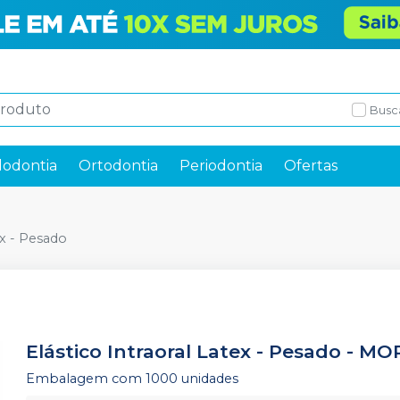
Busc
odontia
Ortodontia
Periodontia
Ofertas
ex - Pesado
Elástico Intraoral Latex - Pesado
-
MOR
Embalagem com 1000 unidades