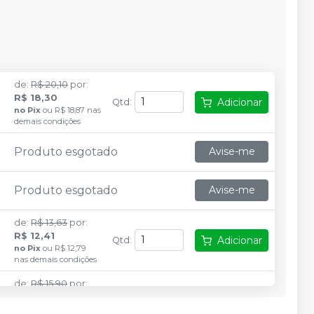
de
:
R$ 20,10
por
:
R$ 18,30
Adicionar
Qtd
:
no
Pix
ou
R$ 18,87
nas
demais condições
Produto esgotado
Avise-me
Produto esgotado
Avise-me
de
:
R$ 13,63
por
:
R$ 12,41
Adicionar
Qtd
:
no
Pix
ou
R$ 12,79
nas demais condições
de
:
R$ 15,90
por
:
R$ 14,47
Adicionar
Qtd
:
no
Pix
ou
R$ 14,92