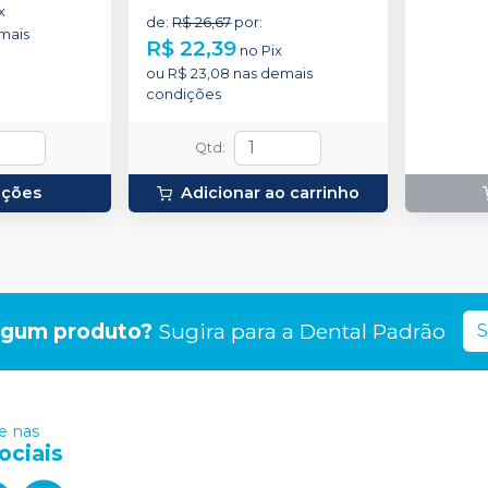
x
de
:
R$ 26,67
por
:
mais
R$ 22,39
no
Pix
ou
R$ 23,08
nas demais
condições
Qtd
:
pções
Adicionar ao carrinho
lgum produto?
Sugira para a
Dental Padrão
S
 nas
ociais