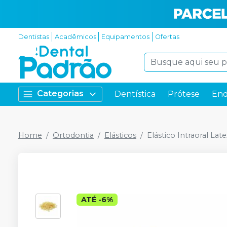
Dentistas
Acadêmicos
Equipamentos
Ofertas
Categorias
Dentística
Prótese
End
Home
Ortodontia
Elásticos
Elástico Intraoral Lat
ATÉ
-
6
%