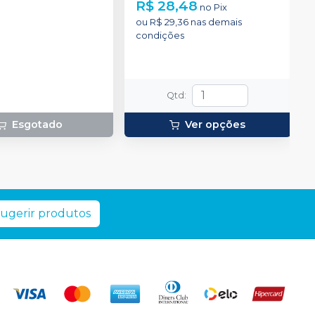
R$ 28,48
no
Pix
ou
R$ 29,36
nas demais
condições
Qtd
:
Esgotado
Ver opções
ugerir produtos