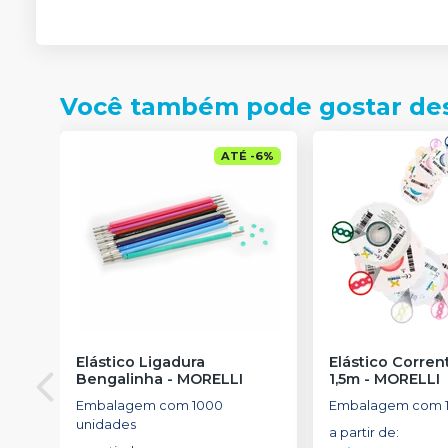
Você também pode gostar de
ATÉ
-
6
%
Elástico Ligadura
Elástico Corre
Bengalinha
-
MORELLI
1,5m
-
MORELLI
Embalagem com 1000
Embalagem com 1
unidades
a partir de
: