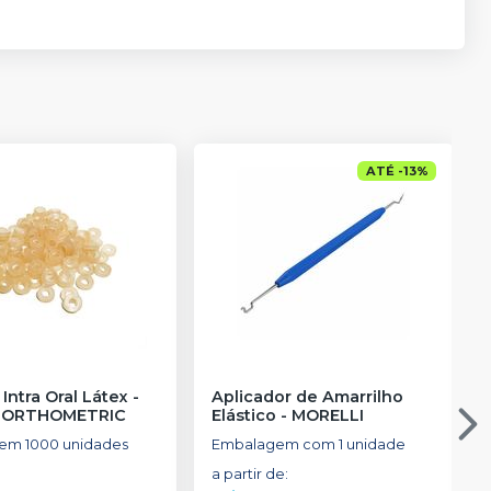
ATÉ
-
13
%
 Intra Oral Látex -
Aplicador de Amarrilho
-
ORTHOMETRIC
Elástico
-
MORELLI
em 1000 unidades
Embalagem com 1 unidade
a partir de
: