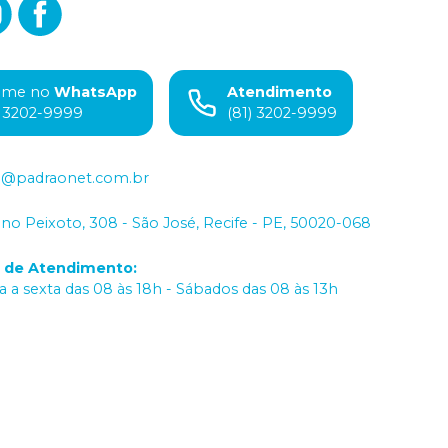
ame no
WhatsApp
Atendimento
) 3202-9999
(81) 3202-9999
o@padraonet.com.br
iano Peixoto, 308 - São José, Recife - PE, 50020-068
o de Atendimento
:
 a sexta das 08 às 18h - Sábados das 08 às 13h