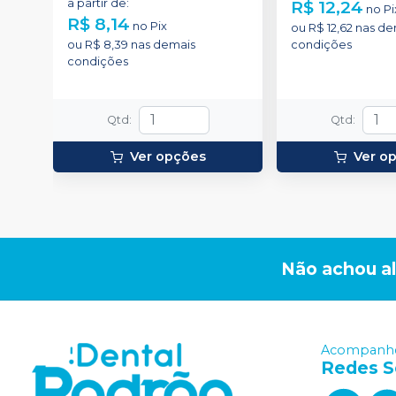
a partir de
:
R$ 12,24
no
Pi
R$ 8,14
no
Pix
ou
R$ 12,62
nas de
ou
R$ 8,39
nas demais
condições
condições
Qtd
:
Qtd
:
Ver opções
Ver o
Não achou a
Acompanhe
Redes S