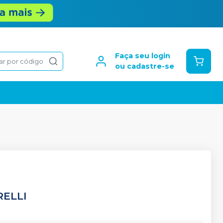
Faça seu login
ar por código
ou cadastre-se
ELLI