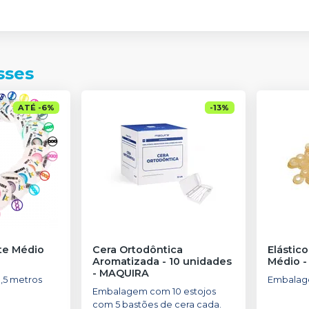
sses
ATÉ
-
6
%
-
13
%
nte Médio
Cera Ortodôntica
Elástico
Aromatizada - 10 unidades
Médio
-
MAQUIRA
,5 metros
Embalag
Embalagem com 10 estojos
com 5 bastões de cera cada.