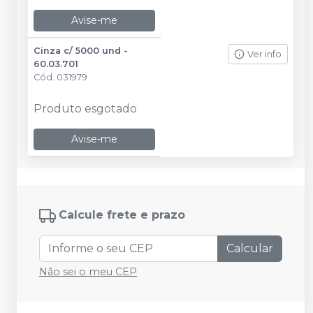
Avise-me
Cinza c/ 5000 und -
Ver info
60.03.701
Cód.
031979
Produto esgotado
Avise-me
Calcule frete e prazo
Calcular
Não sei o meu CEP