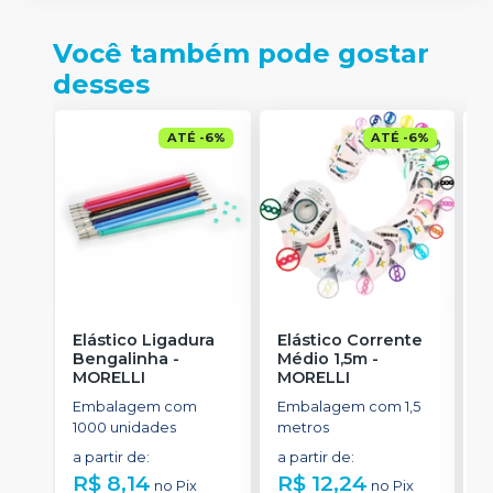
Você também pode gostar
desses
ATÉ
-
6
%
ATÉ
-
6
%
Elástico Ligadura
Elástico Corrente
C
Bengalinha
-
Médio 1,5m
-
A
MORELLI
MORELLI
u
M
Embalagem com
Embalagem com 1,5
E
1000 unidades
metros
e
d
a partir de
:
a partir de
:
d
R$ 8,14
R$ 12,24
R
no
Pix
no
Pix