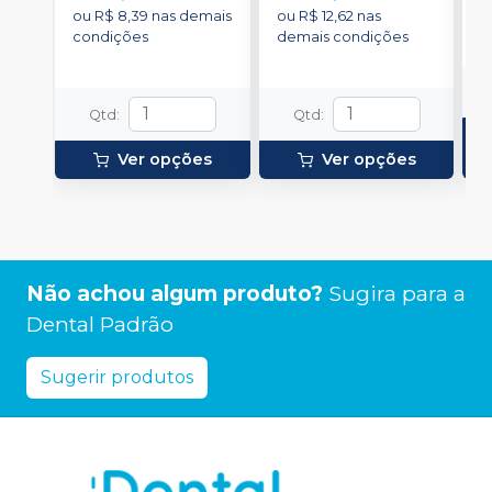
ou
R$ 8,39
nas demais
ou
R$ 12,62
nas
o
condições
demais condições
d
Qtd
:
Qtd
:
Ver opções
Ver opções
Não achou algum produto?
Sugira para a
Dental Padrão
Sugerir produtos