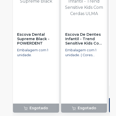
Escova Dental
Escova De Dentes
F
Supreme Black
-
Infantil - Trend
P
POWERDENT
Sensitive Kids Com
W
Cerdas ULMA
-
Embalagem com 1
Embalagem com 1
E
POWERDENT
unidade.
unidade. ( Cores
u
Sortidas)
R
o
d
Esgotado
Esgotado