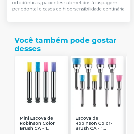
ortodônticas, pacientes submetidos à raspagem
periodontal e casos de hipersensibilidade dentinária.
Você também pode gostar
desses
Mini Escova de
Escova de
P
Robinson Color
Robinson Color-
H
Brush CA - 1
Brush CA - 1
1
unidade
-
unidade
-