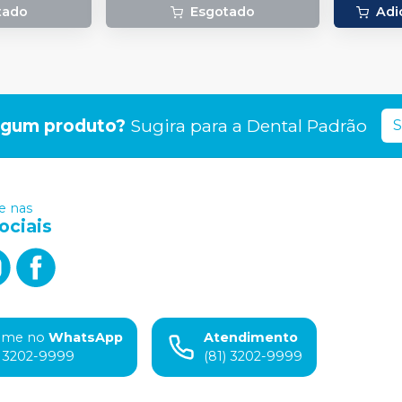
tado
Esgotado
Adi
lgum produto?
Sugira para a
Dental Padrão
S
 nas
ociais
ame no
WhatsApp
Atendimento
) 3202-9999
(81) 3202-9999