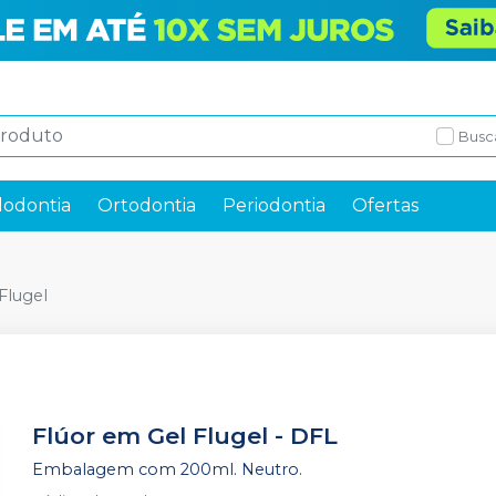
Busc
odontia
Ortodontia
Periodontia
Ofertas
Flugel
Flúor em Gel Flugel
-
DFL
Embalagem com 200ml. Neutro.