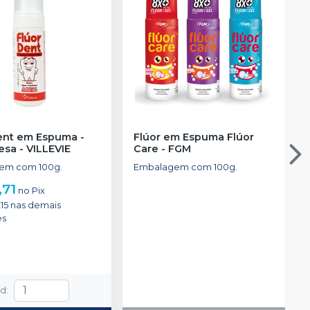
ent em Espuma -
Flúor em Espuma Flúor
esa
-
VILLEVIE
Care
-
FGM
em com 100g.
Embalagem com 100g.
,71
no
Pix
15
nas demais
es
td
: