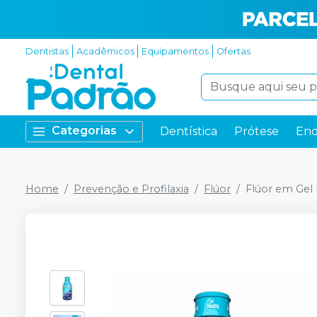
Dentistas
Acadêmicos
Equipamentos
Ofertas
Categorias
Dentística
Prótese
End
Home
Prevenção e Profilaxia
Flúor
Flúor em Gel 