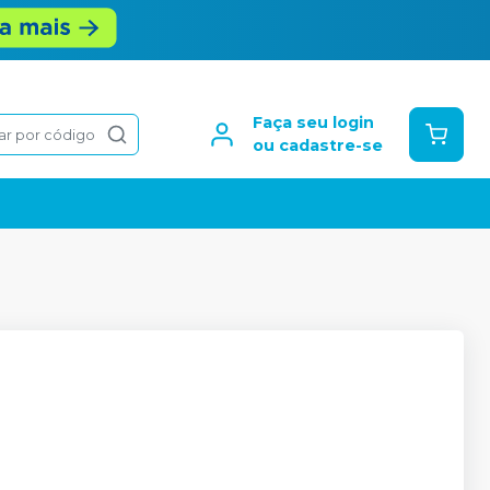
Faça seu login
ar por código
ou cadastre-se