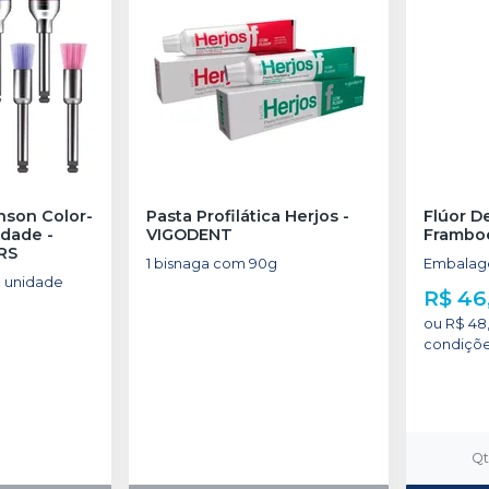
nson Color-
Pasta Profilática Herjos
-
Flúor D
idade
-
VIGODENT
Frambo
RS
1 bisnaga com 90g
Embalag
 unidade
R$ 46
ou
R$ 48,
condiçõ
Q