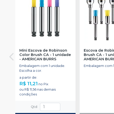
Mini Escova de Robinson
Escova de Robi
Color Brush CA - 1 unidade
Brush CA - 1 un
-
AMERICAN BURRS
AMERICAN BUR
Embalagem com 1 unidade.
Embalagem com 1
Escolha a cor.
a partir de
:
R$ 11,21
no
Pix
ou
R$ 11,56
nas demais
condições
Qtd
: