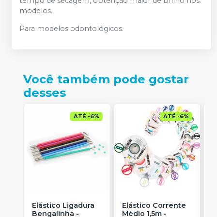
tempo de secagem, obtenção maior de brilho nos
modelos.
Para modelos odontológicos.
Você também pode gostar
desses
ATÉ
-
6
%
ATÉ
-
6
%
Elástico Ligadura
Elástico Corrente
C
Bengalinha
-
Médio 1,5m
-
A