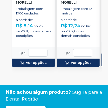
MORELLI
MORELLI
u
M
Embalagem com
Embalagem com 1,5
E
1000 unidades
metros
e
d
a partir de
:
a partir de
:
d
R$ 8,14
R$ 12,24
R
no
Pix
no
Pix
ou
R$ 8,39
nas demais
ou
R$ 12,62
nas
o
condições
demais condições
d
Qtd
:
Qtd
:
Ver opções
Ver opções
Não achou algum produto?
Sugira para a
Dental Padrão