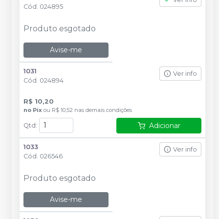
Cód.
024895
Produto esgotado
Avise-me
1031
Ver info
Cód.
024894
R$ 10,20
no
Pix
ou
R$ 10,52
nas demais condições
Adicionar
Qtd
:
1033
Ver info
Cód.
026546
Produto esgotado
Avise-me