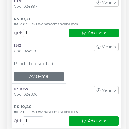
1036
Ver info
Cód.
024897
R$ 10,20
no
Pix
ou
R$ 10,52
nas demais condições
Adicionar
Qtd
:
1312
Ver info
Cód.
024919
Produto esgotado
Avise-me
N° 1035
Ver info
Cód.
024896
R$ 10,20
no
Pix
ou
R$ 10,52
nas demais condições
Adicionar
Qtd
: