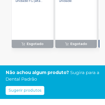
unidade FG (alta
unidade.
u
rotação).
a
R
o
d
Esgotado
Esgotado
Não achou algum produto?
Sugira para a
Dental Padrão
Sugerir produtos