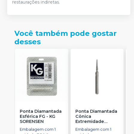
restaurações indiretas.
Você também pode gostar
desses
Ponta Diamantada
Ponta Diamantada
P
Esférica FG
-
KG
Cônica
I
SORENSEN
Extremidade
-
Arredondada FG
-
Embalagem com 1
Embalagem com 1
E
KG SORENSEN