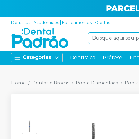
Dentistas
Acadêmicos
Equipamentos
Ofertas
Categorias
Dentística
Prótese
End
Home
Pontas e Brocas
Ponta Diamantada
Ponta