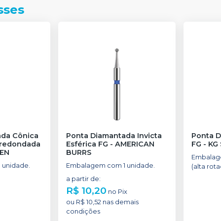
sses
ada Cônica
Ponta Diamantada Invicta
Ponta 
rredondada
Esférica FG
-
AMERICAN
FG
-
KG
SEN
BURRS
Embalag
 unidade.
Embalagem com 1 unidade.
(alta rota
a partir de
:
R$ 10,20
no
Pix
ou
R$ 10,52
nas demais
condições