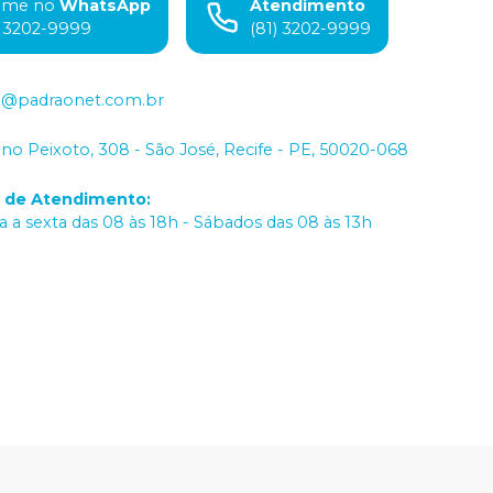
ame no
WhatsApp
Atendimento
) 3202-9999
(81) 3202-9999
o@padraonet.com.br
iano Peixoto, 308 - São José, Recife - PE, 50020-068
o de Atendimento
:
 a sexta das 08 às 18h - Sábados das 08 às 13h