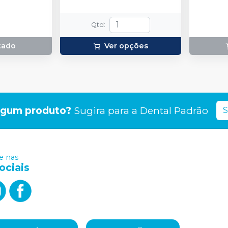
Qtd
:
tado
Ver opções
lgum produto?
Sugira para a
Dental Padrão
S
 nas
ociais