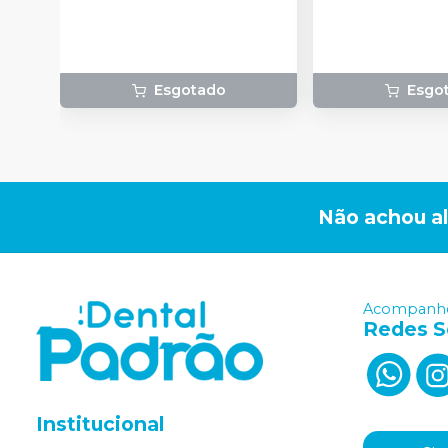
Esgotado
Esgo
Não achou a
Acompanhe
Redes S
Institucional