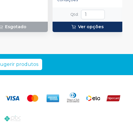
Qtd
:
Esgotado
Ver opções
ugerir produtos