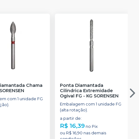
Diamantada Chama
Ponta Diamantada
 SORENSEN
Cilíndrica Extremidade
Ogival FG
-
KG SORENSEN
em com 1 unidade FG
Embalagem com 1 unidade FG
ção).
(alta rotação).
a partir de
:
R$ 16,39
no
Pix
ou
R$ 16,90
nas demais
condições