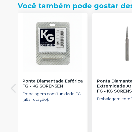
Você também pode gostar de
Ponta Diamantada Esférica
Ponta Diamant
FG
-
KG SORENSEN
Extremidade A
FG
-
KG SOREN
Embalagem com 1 unidade FG
Embalagem com 1
(alta rotação).