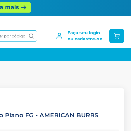
Faça seu login
ar por código
ou cadastre-se
o Plano FG
-
AMERICAN BURRS