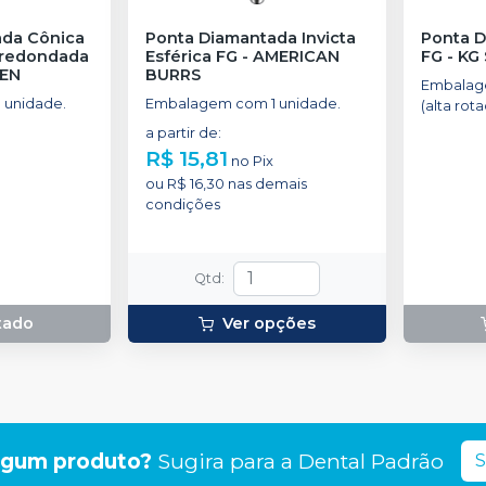
ada Cônica
Ponta Diamantada Invicta
Ponta 
rredondada
Esférica FG
-
AMERICAN
FG
-
KG
SEN
BURRS
Embalag
 unidade.
Embalagem com 1 unidade.
(alta rota
a partir de
:
R$ 15,81
no
Pix
ou
R$ 16,30
nas demais
condições
Qtd
:
tado
Ver opções
lgum produto?
Sugira para a
Dental Padrão
S