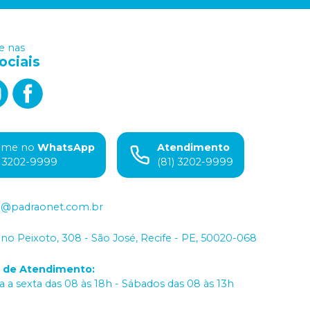
 nas
ociais
ame no
WhatsApp
Atendimento
) 3202-9999
(81) 3202-9999
o@padraonet.com.br
iano Peixoto, 308 - São José, Recife - PE, 50020-068
o de Atendimento
:
 a sexta das 08 às 18h - Sábados das 08 às 13h