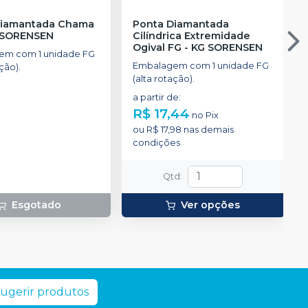
Diamantada Chama
Ponta Diamantada
 SORENSEN
Cilíndrica Extremidade
Ogival FG
-
KG SORENSEN
em com 1 unidade FG
Embalagem com 1 unidade FG
ção).
(alta rotação).
a partir de
:
R$ 17,44
no
Pix
ou
R$ 17,98
nas demais
condições
Qtd
:
Esgotado
Ver opções
ugerir produtos