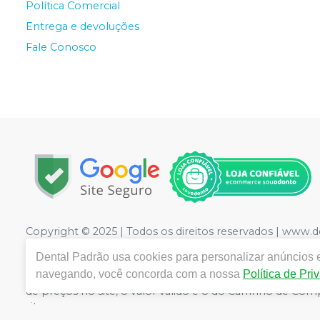
Política Comercial
Entrega e devoluções
Fale Conosco
Copyright © 2025 | Todos os direitos reservados | www.
LTDA
| CNPJ: 09.441.460/0001-20 | Rua Floriano Peixot
Dental Padrão
usa cookies para personalizar anúncios e
Medicamentos controle especial :1.21736-3 Cosméticos: 2
navegando, você concorda com a nossa
Política de Pri
CRF/PE nº 10109 | Política de Privacidade e Segurança - F
de preços no site, o valor válido é o do Carrinho de C
site.