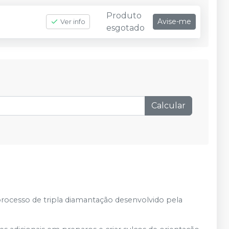
Produto
Avise-me
Ver info
esgotado
Calcular
processo de tripla diamantação desenvolvido pela