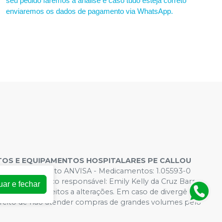
seu pedido faremos a análise e caso tudo esteja correto
enviaremos os dados de pagamento via WhatsApp.
OS E EQUIPAMENTOS HOSPITALARES PE CALLOU
s de Funcionamento ANVISA - Medicamentos: 1.05593-0
 - Farmacêutico responsável: Emily Kelly da Cruz Barros.
uar e fechar
rtual estão sujeitos a alterações. Em caso de divergência
direito de não atender compras de grandes volumes pelo