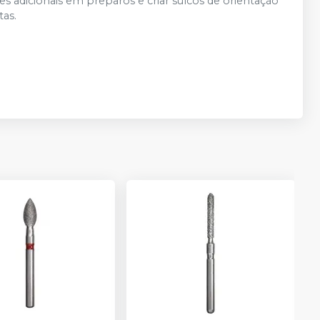
es adicionais em preparos e criar sulcos de orientação
tas.