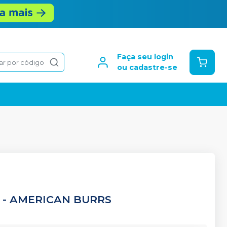
Faça seu login
ar por código
ou cadastre-se
-
AMERICAN BURRS