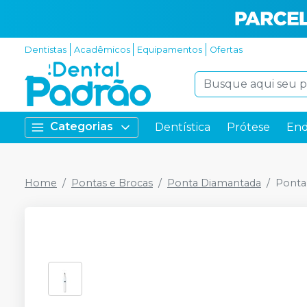
Dentistas
Acadêmicos
Equipamentos
Ofertas
Categorias
Dentística
Prótese
End
Home
Pontas e Brocas
Ponta Diamantada
Ponta