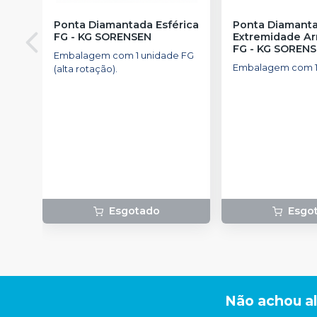
Ponta Diamantada Esférica
Ponta Diamant
FG
-
KG SORENSEN
Extremidade A
FG
-
KG SOREN
Embalagem com 1 unidade FG
Embalagem com 1
(alta rotação).
Esgotado
Esgo
Não achou a