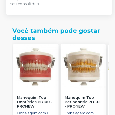
seu consultório.
Você também pode gostar
desses
Manequim Top
Manequim Top
M
Dentística PD100
-
Periodontia PD102
T
PRONEW
-
PRONEW
R
Embalagem com 1
Embalagem com 1
E