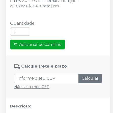
ou
R$ 2.042,03
nas demais condições
ou
10
x
de
R$ 204,20
sem juros
Quantidade
:
Adicionar ao carrinho
Calcule frete e prazo
Calcular
Não sei o meu CEP
Descrição: