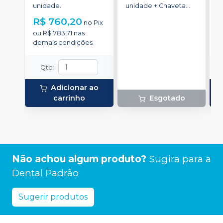
unidade.
unidade + Chaveta
u
saca dentes.
R$ 760,20
R
no
Pix
ou
R$ 783,71
nas
o
demais condições
d
Qtd
:
Adicionar ao
carrinho
Esgotado
Não achou algum produto?
Sugira para a
Dental Padrão
Sugerir produtos