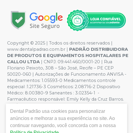
Copyright © 2025 | Todos os direitos reservados |
www.dentalpadrao.com.br |
PADRÃO DISTRIBUIDORA
DE PRODUTOS E EQUIPAMENTOS HOSPITALARES PE
CALLOU LTDA
| CNPJ: 09.441.460/0001-20 | Rua
Floriano Peixoto, 308 – São José, Recife – PE CEP
50020-060 | Autorizações de Funcionamento ANVISA -
Medicamentos: 1.05593-0 Medicamentos controle
especial :1.21736-3 Cosméticos: 2.08716-2 Dispositivo
Médico: 8.00380-9 Saneantes : 3.02354-1 -
Farmacêutico responsável: Emily Kelly da Cruz Barros.
CRF/PE nº 10109 | Política de Privacidade e Segurança -
Dental Padrão
usa cookies para personalizar
Fotos meramente ilustrativas - Os preços e condições
da loja virtual estão sujeitos a alterações. Em caso de
anúncios e melhorar a sua experiência no site. Ao
divergência de preços no site, o valor válido é o do
continuar navegando, você concorda com a nossa
Carrinho de Compra. Não vendemos por atacado, por
Política de Privacidade
.