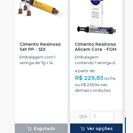
Cimento Resinoso
Cimento Resinoso
K
Set PP
-
SDI
Allcem Core
-
FGM
P
D
Embalagem com 1
Embalagem
E
seringa de 7g + 14
contendo 1 seringa de
s
pontas misturadoras.
corpo duplo com 6g
a partir de
:
2
e 8 ponteiras
d
R$ 229,83
no
Pix
R
ou
R$ 236,94
nas
o
demais condições
d
Qtd
:
Esgotado
Ver opções