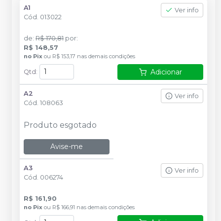
A1
Ver info
Cód.
013022
de
:
R$ 170,81
por
:
R$ 148,57
no
Pix
ou
R$ 153,17
nas demais condições
Adicionar
Qtd
:
A2
Ver info
Cód.
108063
Produto esgotado
Avise-me
A3
Ver info
Cód.
006274
R$ 161,90
no
Pix
ou
R$ 166,91
nas demais condições