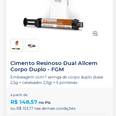
Cimento Resinoso Dual Allcem
Corpo Duplo
-
FGM
Embalagem com 1 seringa de corpo duplo (base
2,5g + catalisador 2,5g) + 5 ponteiras.
a partir de:
R$ 148,57
no
Pix
ou
R$ 153,17
nas demais condições