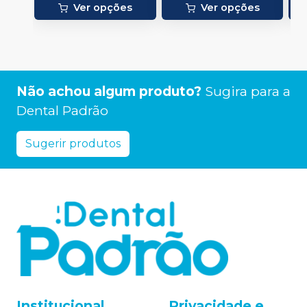
Ver opções
Ver opções
Não achou algum produto?
Sugira para a
Dental Padrão
Sugerir produtos
Institucional
Privacidade e