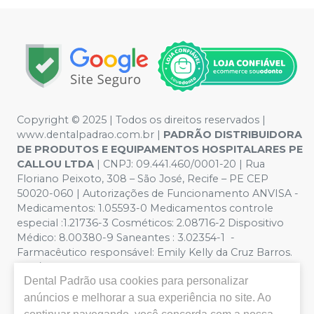
Copyright © 2025 | Todos os direitos reservados |
www.dentalpadrao.com.br |
PADRÃO DISTRIBUIDORA
DE PRODUTOS E EQUIPAMENTOS HOSPITALARES PE
CALLOU LTDA
| CNPJ: 09.441.460/0001-20 | Rua
Floriano Peixoto, 308 – São José, Recife – PE CEP
50020-060 | Autorizações de Funcionamento ANVISA -
Medicamentos: 1.05593-0 Medicamentos controle
especial :1.21736-3 Cosméticos: 2.08716-2 Dispositivo
Médico: 8.00380-9 Saneantes : 3.02354-1 -
Farmacêutico responsável: Emily Kelly da Cruz Barros.
CRF/PE nº 10109 | Política de Privacidade e Segurança -
Dental Padrão
usa cookies para personalizar
Fotos meramente ilustrativas - Os preços e condições
da loja virtual estão sujeitos a alterações. Em caso de
anúncios e melhorar a sua experiência no site. Ao
divergência de preços no site, o valor válido é o do