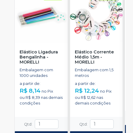
Elástico Ligadura
Elástico Corrente
C
Bengalinha
-
Médio 1,5m
-
A
MORELLI
MORELLI
u
M
Embalagem com
Embalagem com 1,5
E
1000 unidades
metros
e
d
a partir de
:
a partir de
:
d
R$ 8,14
R$ 12,24
R
no
Pix
no
Pix
ou
R$ 8,39
nas demais
ou
R$ 12,62
nas
o
condições
demais condições
d
Qtd
:
Qtd
: