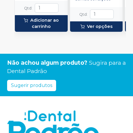
Qtd
:
Qtd
:
Adicionar ao
carrinho
Ver opções
Não achou algum produto?
Sugira para a
Dental Padrão
Sugerir produtos