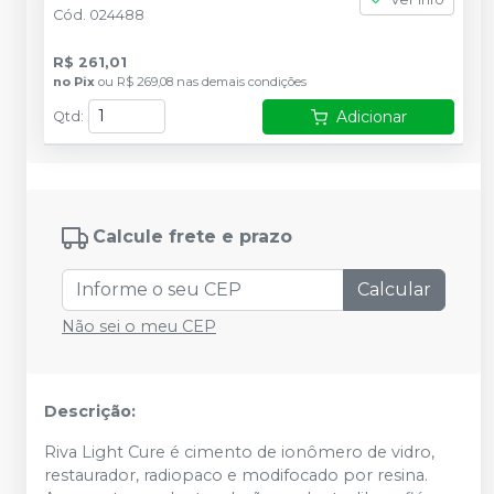
Cód.
024488
R$ 261,01
no
Pix
ou
R$ 269,08
nas demais condições
Adicionar
Qtd
:
Calcule frete e prazo
Calcular
Não sei o meu CEP
Descrição:
Riva Light Cure é cimento de ionômero de vidro,
restaurador, radiopaco e modifocado por resina.