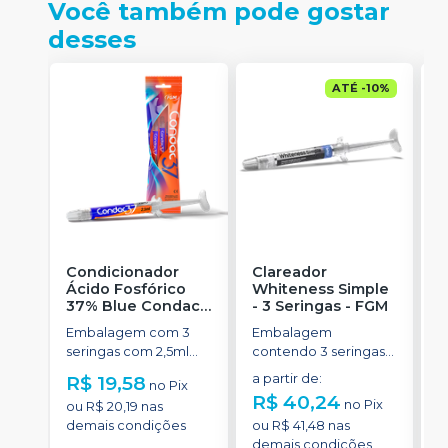
Você também pode gostar
desses
ATÉ
-
10
%
Condicionador
Clareador
R
Ácido Fosfórico
Whiteness Simple
X
37% Blue Condac
-
- 3 Seringas
-
FGM
E
FGM
Embalagem com 3
Embalagem
s
seringas com 2,5ml
contendo 3 seringas
a
cada uma e 3
com 3g de gel cada
R$ 19,58
a partir de
:
R
no
Pix
ponteiras para
uma.
R$ 40,24
no
Pix
ou
R$ 20,19
nas
aplicação.
o
demais condições
ou
R$ 41,48
nas
d
demais condições