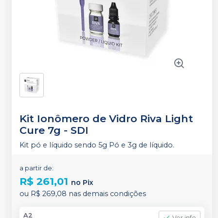
Kit Ionômero de Vidro Riva Light
Cure 7g
-
SDI
Kit pó e líquido sendo 5g Pó e 3g de líquido.
a partir de:
R$ 261,01
no
Pix
ou
R$ 269,08
nas demais condições
A2
Ver info