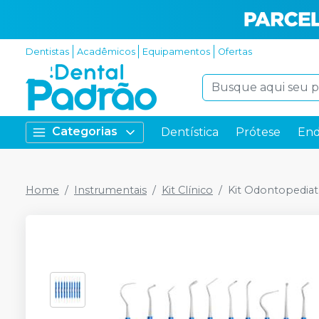
Dentistas
Acadêmicos
Equipamentos
Ofertas
Categorias
Dentística
Prótese
End
Home
Instrumentais
Kit Clínico
Kit Odontopediat