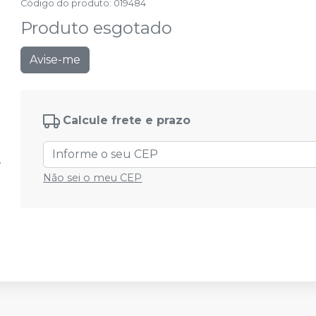
Código do produto
:
019484
Produto esgotado
Avise-me
Calcule frete e prazo
Não sei o meu CEP