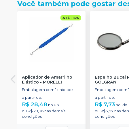
Você também pode gostar de
ATÉ
-
13
%
Aplicador de Amarrilho
Espelho Bucal 
Elástico
-
MORELLI
GOLGRAN
Embalagem com 1 unidade
Embalagem com 1
a partir de
:
a partir de
:
R$ 28,48
R$ 7,73
no
Pix
no
Pix
ou
R$ 29,36
nas demais
ou
R$ 7,97
nas dem
condições
condições