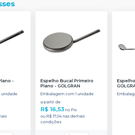
sses
Plano
-
Espelho Bucal Primeiro
Plano
-
GOLGRAN
GOLGR
 unidade
Embalagem com 1 unidade
Embalag
a partir de
:
R$ 16,53
no
Pix
ais
ou
R$ 17,04
nas demais
condições