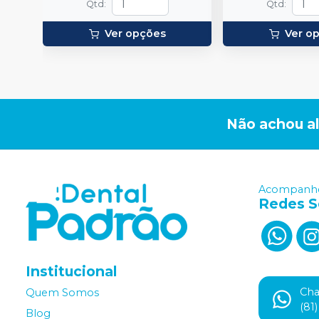
Qtd
:
Qtd
:
Ver opções
Ver o
Não achou a
Acompanhe
Redes S
Institucional
Ch
Quem Somos
(81
Blog