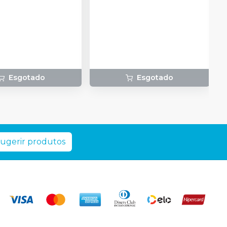
ado + 1 frasco com 5g
ante + 1 frasco com
ução Neutralize
zante de peróxidos) + 1
 e uma placa para
do gel e 1 Top Dam
Esgotado
Esgotado
ugerir produtos