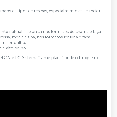
todos os tipos de resinas, especialmente as de maior
ante natural fase única nos formatos de chama e taça.
rossa, média e fina, nos formatos lentilha e taça.
maior brilho.
e alto brilho.
el C.A. e FG. Sistema “same place” onde o broqueiro