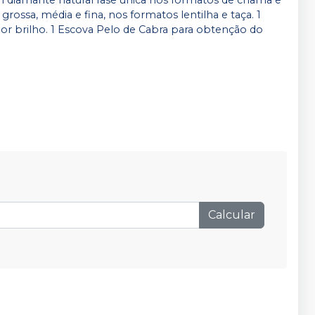
om diamante natural fase única nos formatos de chama e
 grossa, média e fina, nos formatos lentilha e taça. 1
ior brilho. 1 Escova Pelo de Cabra para obtenção do
Calcular