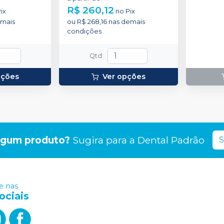
concentr
R$ 260,12
ix
no
Pix
de espess
mais
ou
R$ 268,16
nas demais
2g de sol
condições
(neutrali
espátula
preparo 
Qtd
:
com 2g.
pções
Ver opções
lgum produto?
Sugira para a
Dental Padrão
S
 nas
ociais