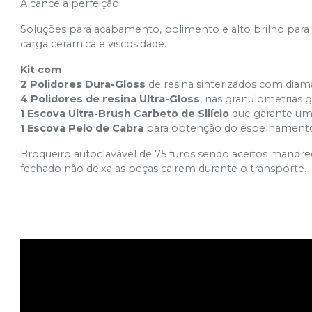
Alcance a perfeição.
Soluções para acabamento, polimento e alto brilho para 
carga cerâmica e viscosidade.
Kit com
:
2 Polidores Dura-Gloss
de resina sinterizados com diam
4 Polidores de resina Ultra-Gloss
, nas granulometrias g
1 Escova Ultra-Brush Carbeto de Silício
que garante um 
1 Escova Pelo de Cabra
para obtenção do espelhamento 
Broqueiro autoclavável de 75 furos sendo aceitos mandre
fechado não deixa as peças cairem durante o transporte.