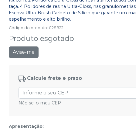
Kit com: 2 Polidores Dura-Gloss de resina sinterizados c
taça. 4 Polidores de resina Ultra-Gloss, nas granulometrias
Escova Ultra-Brush Carbeto de Silício que garante um ma
espelhamento e alto brilho.
Código do produto
:
028822
Produto esgotado
Avise-me
Calcule frete e prazo
Não sei o meu CEP
Apresentação: