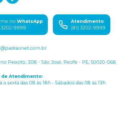
ame no
WhatsApp
Atendimento
) 3202-9999
(81) 3202-9999
o@padraonet.com.br
iano Peixoto, 308 - São José, Recife - PE, 50020-068
o de Atendimento
:
 a sexta das 08 às 18h - Sábados das 08 às 13h