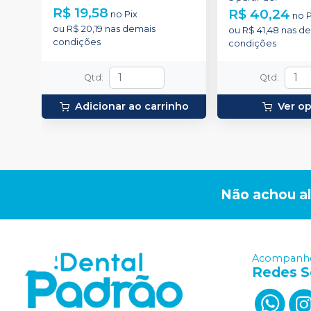
ponteiras para aplicação.
R$ 19,58
R$ 40,24
no
Pix
no
P
ou
R$ 20,19
nas demais
ou
R$ 41,48
nas de
condições
condições
Qtd
:
Qtd
:
Adicionar ao carrinho
Ver o
Não achou a
Acompanhe
Redes S