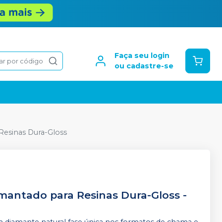
Faça seu login
ar por código
ou cadastre-se
Resinas Dura-Gloss
mantado para Resinas Dura-Gloss
-