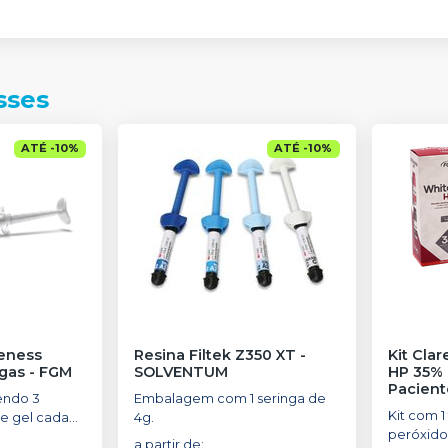
sses
ATÉ
-
10
%
ATÉ
-
10
%
eness
Resina Filtek Z350 XT
-
Kit Cla
ngas
-
FGM
SOLVENTUM
HP 35% 
Pacient
endo 3
Embalagem com 1 seringa de
Kit com 1
e gel cada
4g.
peróxido
a partir de
: