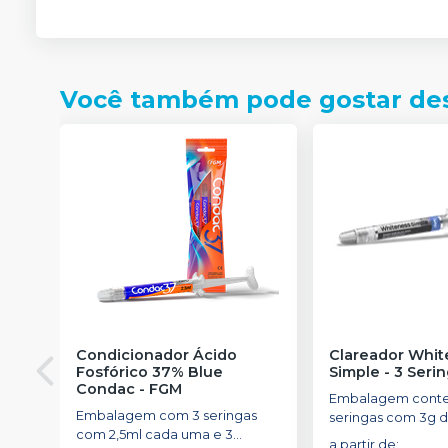
Você também pode gostar de
Condicionador Ácido
Clareador Whit
Fosfórico 37% Blue
Simple - 3 Seri
Condac
-
FGM
Embalagem cont
Embalagem com 3 seringas
seringas com 3g d
com 2,5ml cada uma e 3
uma.
a partir de
: