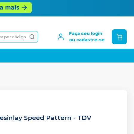
Faça seu login
ar por código
ou cadastre-se
Resinlay Speed Pattern
-
TDV