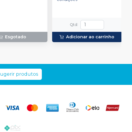
Qtd
:
Esgotado
Adicionar ao carrinho
ugerir produtos