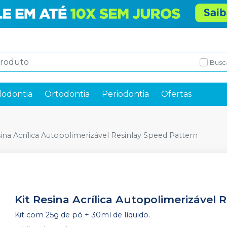
Busc
odontia
Ortodontia
Periodontia
Ofertas
sina Acrílica Autopolimerizável Resinlay Speed Pattern
Kit Resina Acrílica Autopolimerizável 
Kit com 25g de pó + 30ml de líquido.