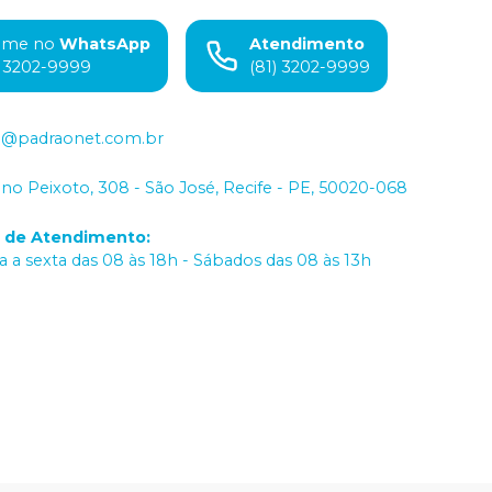
ame no
WhatsApp
Atendimento
) 3202-9999
(81) 3202-9999
o@padraonet.com.br
iano Peixoto, 308 - São José, Recife - PE, 50020-068
o de Atendimento
:
 a sexta das 08 às 18h - Sábados das 08 às 13h