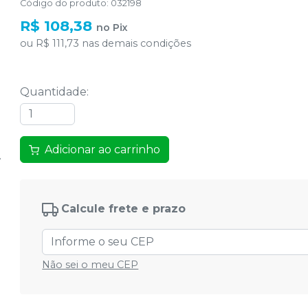
Código do produto
:
032198
R$ 108,38
no
Pix
ou
R$ 111,73
nas demais condições
Quantidade
:
Adicionar ao carrinho
Calcule frete e prazo
Não sei o meu CEP