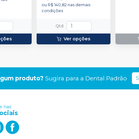
ou
R$ 140,82
nas demais
condições
Qtd
:
pções
Ver opções
lgum produto?
Sugira para a
Dental Padrão
S
 nas
ociais