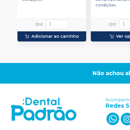
condições
Qtd
:
Qtd
:
Adicionar ao carrinho
Ver o
Não achou a
Acompanhe
Redes S