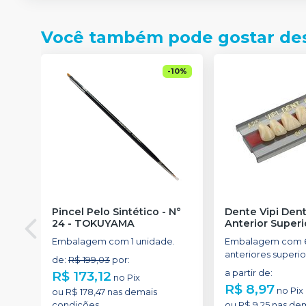
Você também pode gostar de
-
10
%
Pincel Pelo Sintético - N°
Dente Vipi Dent
24
-
TOKUYAMA
Anterior Superi
Embalagem com 1 unidade.
Embalagem com 6
anteriores superio
de
:
R$ 199,03
por
:
R$ 173,12
a partir de
:
no
Pix
R$ 8,97
no
Pix
ou
R$ 178,47
nas demais
condições
ou
R$ 9,25
nas de