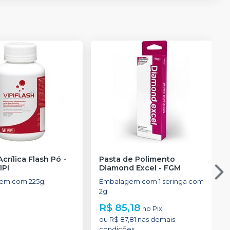
crílica Flash Pó -
Pasta de Polimento
IPI
Diamond Excel
-
FGM
em com 225g.
Embalagem com 1 seringa com
2g.
R$ 85,18
no
Pix
ou
R$ 87,81
nas demais
condições