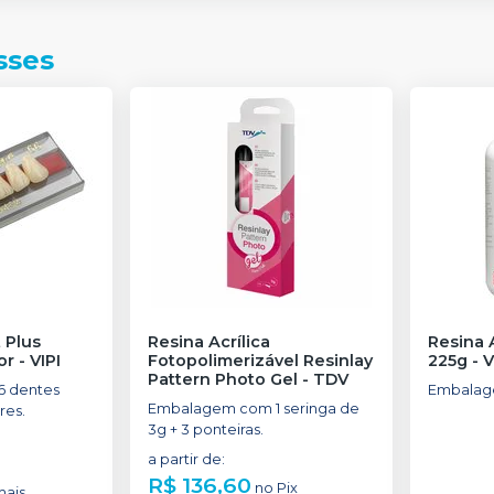
sses
 Plus
Resina Acrílica
Resina A
or
-
VIPI
Fotopolimerizável Resinlay
225g
-
V
Pattern Photo Gel
-
TDV
 dentes
Embalag
Embalagem com 1 seringa de
res.
3g + 3 ponteiras.
a partir de
:
R$ 136,60
no
Pix
mais