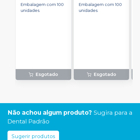
Branco
-
SSPLUS
Embalagem com 100
Embalagem com 100
E
unidades.
unidades.
u
Esgotado
Esgotado
Não achou algum produto?
Sugira para a
Dental Padrão
Sugerir produtos