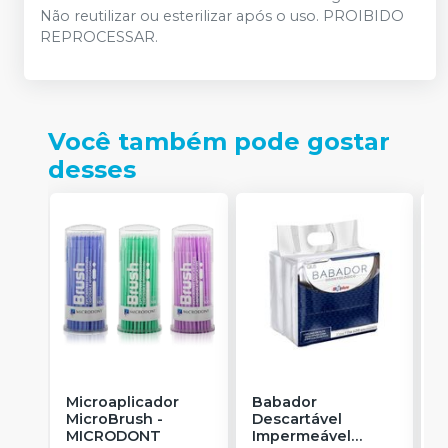
Não reutilizar ou esterilizar após o uso. PROIBIDO
REPROCESSAR.
Você também pode gostar
desses
Microaplicador
Babador
B
MicroBrush
-
Descartável
I
MICRODONT
Impermeável
B