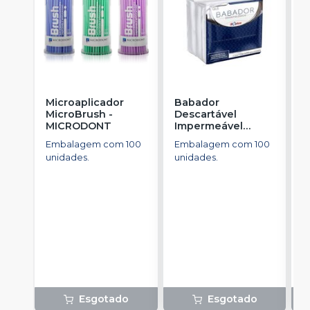
Microaplicador
Babador
B
MicroBrush
-
Descartável
I
MICRODONT
Impermeável
B
Branco
-
SSPLUS
Embalagem com 100
Embalagem com 100
E
unidades.
unidades.
u
Esgotado
Esgotado