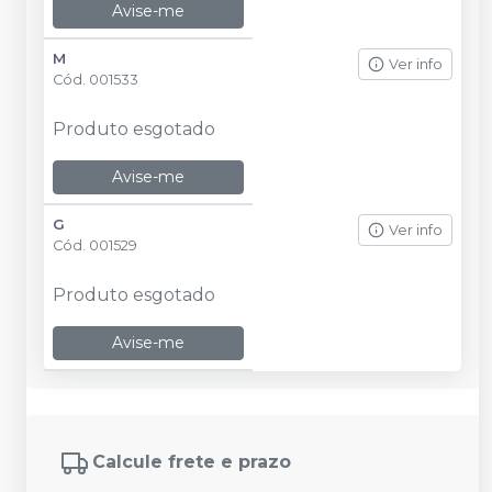
Avise-me
M
Ver info
Cód.
001533
Produto esgotado
Avise-me
G
Ver info
Cód.
001529
Produto esgotado
Avise-me
Calcule frete e prazo