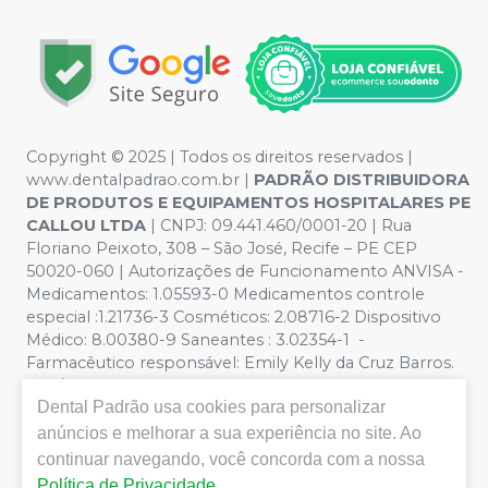
Copyright © 2025 | Todos os direitos reservados |
www.dentalpadrao.com.br |
PADRÃO DISTRIBUIDORA
DE PRODUTOS E EQUIPAMENTOS HOSPITALARES PE
CALLOU LTDA
| CNPJ: 09.441.460/0001-20 | Rua
Floriano Peixoto, 308 – São José, Recife – PE CEP
50020-060 | Autorizações de Funcionamento ANVISA -
Medicamentos: 1.05593-0 Medicamentos controle
especial :1.21736-3 Cosméticos: 2.08716-2 Dispositivo
Médico: 8.00380-9 Saneantes : 3.02354-1 -
Farmacêutico responsável: Emily Kelly da Cruz Barros.
CRF/PE nº 10109 | Política de Privacidade e Segurança -
Dental Padrão
usa cookies para personalizar
Fotos meramente ilustrativas - Os preços e condições
da loja virtual estão sujeitos a alterações. Em caso de
anúncios e melhorar a sua experiência no site. Ao
divergência de preços no site, o valor válido é o do
continuar navegando, você concorda com a nossa
Carrinho de Compra. Não vendemos por atacado, por
Política de Privacidade
.