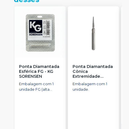
Ponta Diamantada
Ponta Diamantada
P
Esférica FG
-
KG
Cônica
I
SORENSEN
Extremidade
-
Arredondada FG
-
Embalagem com 1
Embalagem com 1
E
KG SORENSEN
unidade FG (alta
unidade.
u
rotação).
a
R
o
d