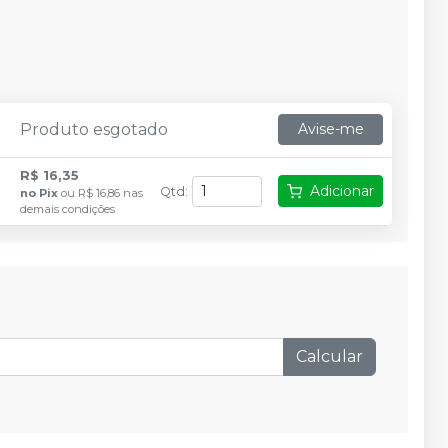
Produto esgotado
Avise-me
R$ 16,35
Adicionar
Qtd
:
no
Pix
ou
R$ 16,86
nas
demais condições
Calcular