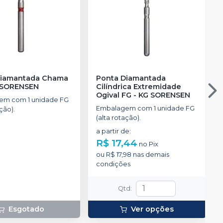
Diamantada Chama
Ponta Diamantada
 SORENSEN
Cilíndrica Extremidade
Ogival FG
-
KG SORENSEN
em com 1 unidade FG
Embalagem com 1 unidade FG
ção).
(alta rotação).
a partir de
:
R$ 17,44
no
Pix
ou
R$ 17,98
nas demais
condições
Qtd
:
Esgotado
Ver opções