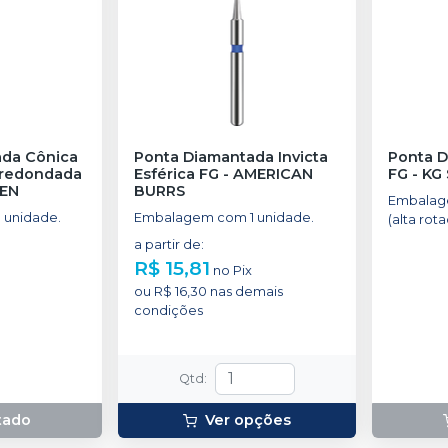
ada Cônica
Ponta Diamantada Invicta
Ponta 
rredondada
Esférica FG
-
AMERICAN
FG
-
KG
SEN
BURRS
Embalag
 unidade.
Embalagem com 1 unidade.
(alta rota
a partir de
:
R$ 15,81
no
Pix
ou
R$ 16,30
nas demais
condições
Qtd
:
tado
Ver opções