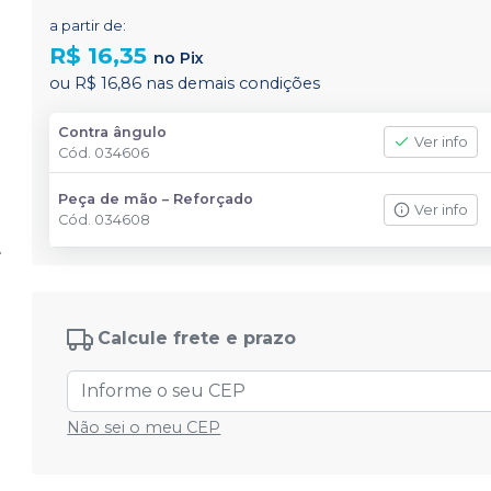
a partir de:
R$ 16,35
no
Pix
ou
R$ 16,86
nas demais condições
Contra ângulo
Ver info
Cód.
034606
Peça de mão – Reforçado
Ver info
Cód.
034608
Calcule frete e prazo
Não sei o meu CEP