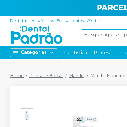
Dentistas
Acadêmicos
Equipamentos
Ofertas
Categorias
Dentística
Prótese
End
Home
Pontas e Brocas
Mandril
Mandril Mandrite