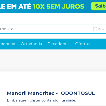
Busc
odontia
Ortodontia
Periodontia
Ofertas
c
Mandril Mandritec
-
IODONTOSUL
Embalagem blister contendo 1 unidade.