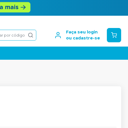
Faça seu login
ar por código
ou cadastre-se