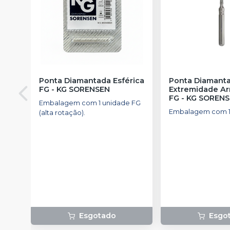
Ponta Diamantada Esférica
Ponta Diamant
FG
-
KG SORENSEN
Extremidade A
FG
-
KG SOREN
Embalagem com 1 unidade FG
Embalagem com 1
(alta rotação).
Esgotado
Esgo