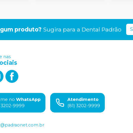
lgum produto?
Sugira para a
Dental Padrão
S
 nas
ociais
ame no
WhatsApp
Atendimento
) 3202-9999
(81) 3202-9999
o@padraonet.com.br