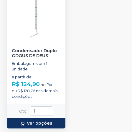
Condensador Duplo
-
ODOUS DE DEUS
Embalagem com 1
unidade.
a partir de
:
R$ 124,90
no
Pix
ou
R$ 128,76
nas demais
condições
Qtd
:
Ver opções