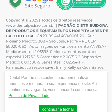
Copyright © 2025 | Todos os direitos reservados |
www.dentalpadrao.com.br |
PADRÃO DISTRIBUIDORA
DE PRODUTOS E EQUIPAMENTOS HOSPITALARES PE
CALLOU LTDA
| CNPJ: 09.441.460/0001-20 | Rua
Floriano Peixoto, 308 – São José, Recife – PE CEP
50020-060 | Autorizações de Funcionamento ANVISA -
Medicamentos: 1.05593-0 Medicamentos controle
especial :1.21736-3 Cosméticos: 2.08716-2 Dispositivo
Médico: 8.00380-9 Saneantes : 3.02354-1 -
Farmacêutico responsável: Emily Kelly da Cruz Barros.
CRF/PE nº 10109 | Política de Privacidade e Segurança -
Dental Padrão
usa cookies para personalizar
Fotos meramente ilustrativas - Os preços e condições
da loja virtual estão sujeitos a alterações. Em caso de
anúncios e melhorar a sua experiência no site. Ao
divergência de preços no site, o valor válido é o do
continuar navegando, você concorda com a nossa
Carrinho de Compra. Não vendemos por atacado, por
Política de Privacidade
.
isso nos reservamos o direito de não atender compras
de grandes volumes pelo site.
continuar e fechar