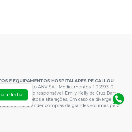
OS E EQUIPAMENTOS HOSPITALARES PE CALLOU
s de Funcionamento ANVISA - Medicamentos: 1.05593-0
 - Farmacêutico responsável: Emily Kelly da Cruz Barros.
uar e fechar
rtual estão sujeitos a alterações. Em caso de divergência
direito de não atender compras de grandes volumes pelo