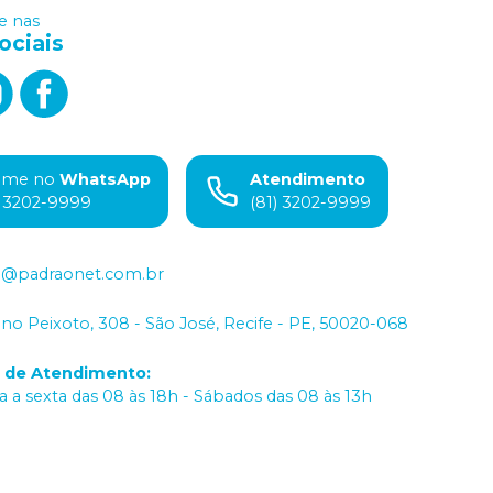
 nas
ociais
ame no
WhatsApp
Atendimento
) 3202-9999
(81) 3202-9999
o@padraonet.com.br
iano Peixoto, 308 - São José, Recife - PE, 50020-068
o de Atendimento
:
 a sexta das 08 às 18h - Sábados das 08 às 13h