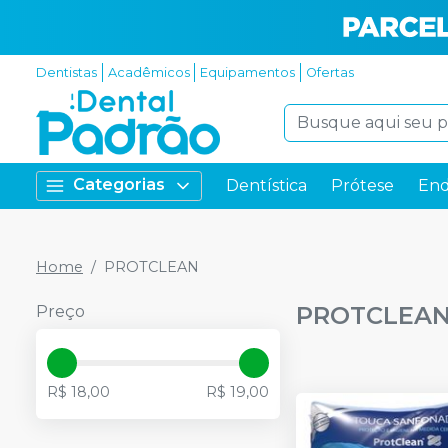
Dentistas
Acadêmicos
Equipamentos
Ofertas
Categorias
Dentística
Prótese
End
Home
PROTCLEAN
PROTCLEA
Preço
R$ 18,00
R$ 19,00