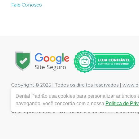
Fale Conosco
Copyright © 2025 | Todos os direitos reservados | www.
LTDA
| CNPJ: 09.441.460/0001-20 | Rua Floriano Peixot
Dental Padrão
usa cookies para personalizar anúncios e
Medicamentos controle especial :1.21736-3 Cosméticos: 2
navegando, você concorda com a nossa
Política de Pri
CRF/PE nº 10109 | Política de Privacidade e Segurança - F
de preços no site, o valor válido é o do Carrinho de C
site.