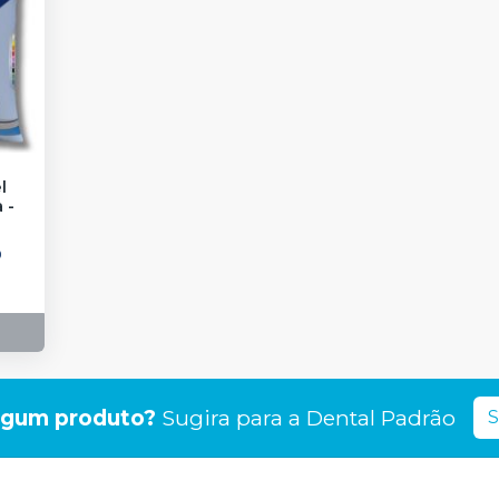
l
a
-
0
lgum produto?
Sugira para a
Dental Padrão
S