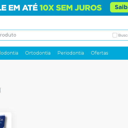
Busc
odontia
Ortodontia
Periodontia
Ofertas
N