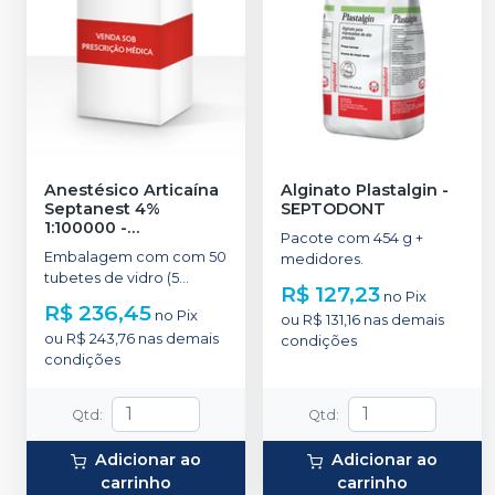
Anestésico Articaína
Alginato Plastalgin
-
Septanest 4%
SEPTODONT
1:100000
-
Pacote com 454 g +
SEPTODONT
Embalagem com com 50
medidores.
tubetes de vidro (5
R$ 127,23
no
Pix
blisters contendo 10
R$ 236,45
no
Pix
unidades cada).
ou
R$ 131,16
nas demais
ou
R$ 243,76
nas demais
condições
condições
Qtd
:
Qtd
:
Adicionar ao
Adicionar ao
carrinho
carrinho