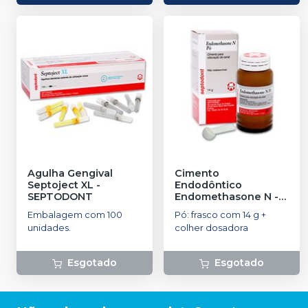
Agulha Gengival
Cimento
Septoject XL
-
Endodôntico
SEPTODONT
Endomethasone N
-
SEPTODONT
Embalagem com 100
Pó: frasco com 14 g +
unidades.
colher dosadora
Esgotado
Esgotado