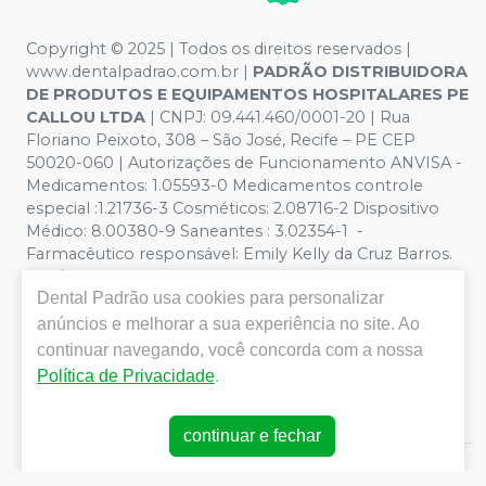
Copyright © 2025 | Todos os direitos reservados |
www.dentalpadrao.com.br |
PADRÃO DISTRIBUIDORA
DE PRODUTOS E EQUIPAMENTOS HOSPITALARES PE
CALLOU LTDA
| CNPJ: 09.441.460/0001-20 | Rua
Floriano Peixoto, 308 – São José, Recife – PE CEP
50020-060 | Autorizações de Funcionamento ANVISA -
Medicamentos: 1.05593-0 Medicamentos controle
especial :1.21736-3 Cosméticos: 2.08716-2 Dispositivo
Médico: 8.00380-9 Saneantes : 3.02354-1 -
Farmacêutico responsável: Emily Kelly da Cruz Barros.
CRF/PE nº 10109 | Política de Privacidade e Segurança -
Dental Padrão
usa cookies para personalizar
Fotos meramente ilustrativas - Os preços e condições
da loja virtual estão sujeitos a alterações. Em caso de
anúncios e melhorar a sua experiência no site. Ao
divergência de preços no site, o valor válido é o do
continuar navegando, você concorda com a nossa
Carrinho de Compra. Não vendemos por atacado, por
Política de Privacidade
.
isso nos reservamos o direito de não atender compras
de grandes volumes pelo site.
continuar e fechar
E-commerce produzido por
Sou Odonto Ecommerce
.