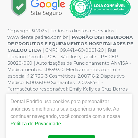
Copyright © 2025 | Todos os direitos reservados |
www.dentalpadrao.com.br |
PADRÃO DISTRIBUIDORA
DE PRODUTOS E EQUIPAMENTOS HOSPITALARES PE
CALLOU LTDA
| CNPJ: 09.441.460/0001-20 | Rua
Floriano Peixoto, 308 – São José, Recife – PE CEP
50020-060 | Autorizações de Funcionamento ANVISA -
Medicamentos: 1.05593-0 Medicamentos controle
especial :1.21736-3 Cosméticos: 2.08716-2 Dispositivo
Médico: 8.00380-9 Saneantes : 3.02354-1 -
Farmacêutico responsável: Emily Kelly da Cruz Barros.
CRF/PE nº 10109 | Política de Privacidade e Segurança -
Dental Padrão
usa cookies para personalizar
Fotos meramente ilustrativas - Os preços e condições
da loja virtual estão sujeitos a alterações. Em caso de
anúncios e melhorar a sua experiência no site. Ao
divergência de preços no site, o valor válido é o do
continuar navegando, você concorda com a nossa
Carrinho de Compra. Não vendemos por atacado, por
Política de Privacidade
.
isso nos reservamos o direito de não atender compras
de grandes volumes pelo site.