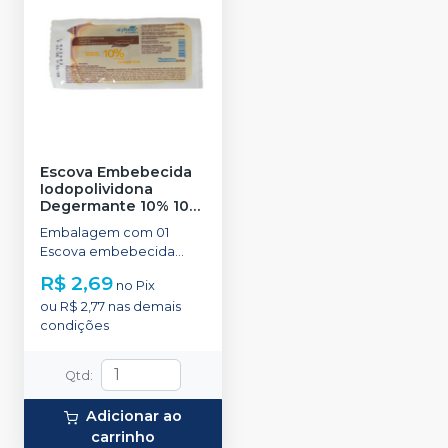
Escova Embebecida
Iodopolividona
Degermante 10% 10Ml
-
VIC PHARMA
Embalagem com 01
Escova embebecida
com iodopolividona e
R$ 2,69
no
Pix
tensoativos 10% 10 ml.
ou
R$ 2,77
nas demais
condições
Qtd
:
Adicionar ao
carrinho