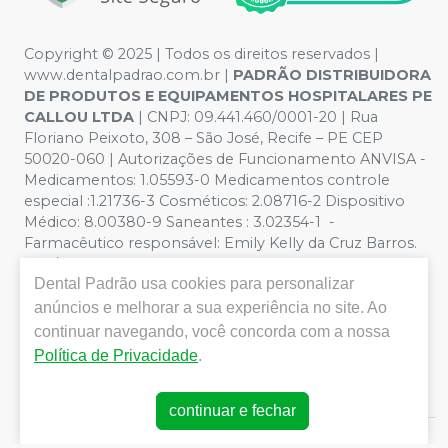
Copyright © 2025 | Todos os direitos reservados |
www.dentalpadrao.com.br |
PADRÃO DISTRIBUIDORA
DE PRODUTOS E EQUIPAMENTOS HOSPITALARES PE
CALLOU LTDA
| CNPJ: 09.441.460/0001-20 | Rua
Floriano Peixoto, 308 – São José, Recife – PE CEP
50020-060 | Autorizações de Funcionamento ANVISA -
Medicamentos: 1.05593-0 Medicamentos controle
especial :1.21736-3 Cosméticos: 2.08716-2 Dispositivo
Médico: 8.00380-9 Saneantes : 3.02354-1 -
Farmacêutico responsável: Emily Kelly da Cruz Barros.
CRF/PE nº 10109 | Política de Privacidade e Segurança -
Dental Padrão
usa cookies para personalizar
Fotos meramente ilustrativas - Os preços e condições
da loja virtual estão sujeitos a alterações. Em caso de
anúncios e melhorar a sua experiência no site. Ao
divergência de preços no site, o valor válido é o do
continuar navegando, você concorda com a nossa
Carrinho de Compra. Não vendemos por atacado, por
Política de Privacidade
.
isso nos reservamos o direito de não atender compras
de grandes volumes pelo site.
continuar e fechar
E-commerce produzido por
Sou Odonto Ecommerce
.