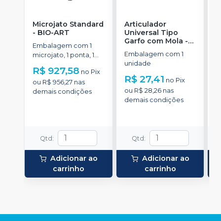
Microjato Standard
Articulador
A
-
BIO-ART
Universal Tipo
(
Garfo com Mola
-
Embalagem com 1
E
NOVA OGP
Embalagem com 1
microjato, 1 ponta, 1
u
unidade
pote de óxido de
R$ 927,58
R
no
Pix
alumínio com 50g, 1
R$ 27,41
no
Pix
ou
R$ 956,27
nas
o
conexão para equipo,
ou
R$ 28,26
nas
demais condições
d
1 engate rápido e
demais condições
manual de instruções.
Qtd
:
Qtd
:
Adicionar ao
Adicionar ao
carrinho
carrinho