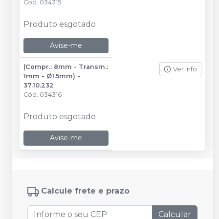
Cód.
034315
Produto esgotado
Avise-me
(Compr.: 8mm - Transm.:
Ver info
1mm - Ø1.5mm) -
37.10.232
Cód.
034316
Produto esgotado
Avise-me
Calcule frete e prazo
Calcular