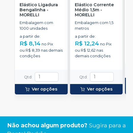
Elástico Ligadura
Elástico Corrente
C
Bengalinha
-
Médio 1,5m
-
A
MORELLI
MORELLI
u
M
Embalagem com
Embalagem com 1,5
E
1000 unidades
metros
e
d
a partir de
:
a partir de
:
d
R$ 8,14
R$ 12,24
R
no
Pix
no
Pix
ou
R$ 8,39
nas demais
ou
R$ 12,62
nas
o
condições
demais condições
d
Qtd
:
Qtd
:
Ver opções
Ver opções
Não achou algum produto?
Sugira para a